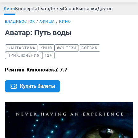
Кино
Концерты
Театр
Детям
Спорт
Выставки
Другое
ВЛАДИВОСТОК
АФИША
КИНО
Аватар: Путь воды
ФАНТАСТИКА
КИНО
ФЭНТЕЗИ
БОЕВИК
ПРИКЛЮЧЕНИЯ
12+
Рейтинг Кинопоиска: 7.7
Купить билеты