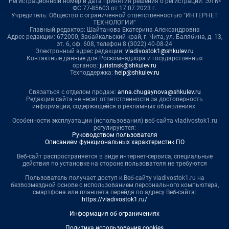
Регистрационный номер и дата принятия решения о регистрации: ЭЛ №
ФС 77-85603 от 17.07.2023 г.
Учредитель: Общество с ограниченной ответственностью "ИНТЕРНЕТ
ТЕХНОЛОГИИ"
Главный редактор: Шайтанова Екатерина Александровна
Адрес редакции: 672000, Забайкальский край, г. Чита, ул. Балябина, д. 13,
эт. 6, оф. 608, телефон 8 (3022) 40-08-24
Электронный адрес редакции:
vladivostok1@shkulev.ru
Контактные данные для Роскомнадзора и государственных
органов:
juristnsk@shkulev.ru
Техподдержка:
help@shkulev.ru
Связаться с отделом продаж:
anna.chugaynova@shkulev.ru
Редакция сайта не несет ответственности за достоверность
информации, содержащейся в рекламных объявлениях.
Особенности эксплуатации (использования) веб-сайта vladivostok1.ru
регулируются:
Руководством пользователя
Описанием функциональных характеристик ПО
Веб-сайт распространяется в виде интернет-сервиса, специальные
действия по установке на стороне пользователя не требуются
Пользователь получает доступ к Веб-сайту vladivostok1.ru на
безвозмездной основе с использованием персонального компьютера,
смартфона или планшета перейдя по адресу Веб-сайта:
https://vladivostok1.ru/
Информация об ограничениях
Политика использования cookies