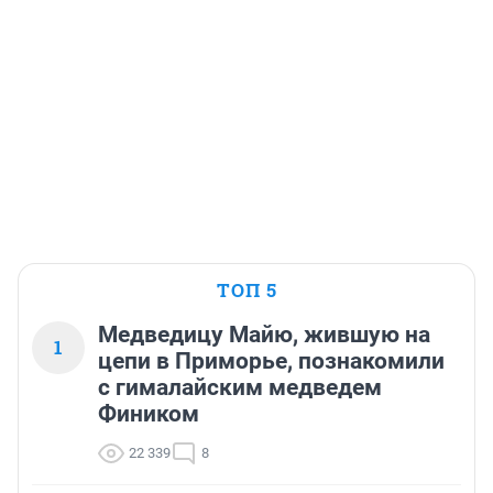
ТОП 5
Медведицу Майю, жившую на
1
цепи в Приморье, познакомили
с гималайским медведем
Фиником
22 339
8