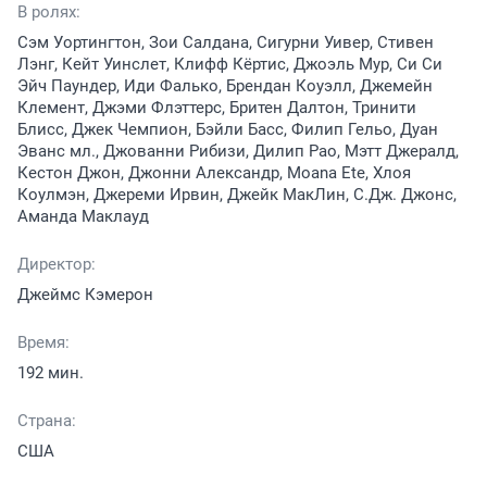
В ролях:
Сэм Уортингтон, Зои Салдана, Сигурни Уивер, Стивен
Лэнг, Кейт Уинслет, Клифф Кёртис, Джоэль Мур, Си Си
Эйч Паундер, Иди Фалько, Брендан Коуэлл, Джемейн
Клемент, Джэми Флэттерс, Бритен Далтон, Тринити
Блисс, Джек Чемпион, Бэйли Басс, Филип Гельо, Дуан
Эванс мл., Джованни Рибизи, Дилип Рао, Мэтт Джералд,
Кестон Джон, Джонни Александр, Moana Ete, Хлоя
Коулмэн, Джереми Ирвин, Джейк МакЛин, С.Дж. Джонс,
Аманда Маклауд
Директор:
Джеймс Кэмерон
Время:
192 мин.
Страна:
США