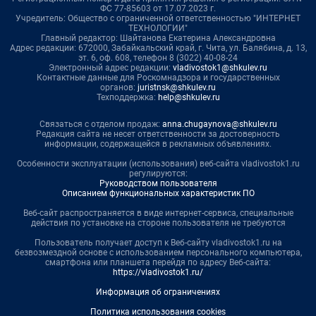
ФС 77-85603 от 17.07.2023 г.
Учредитель: Общество с ограниченной ответственностью "ИНТЕРНЕТ
ТЕХНОЛОГИИ"
Главный редактор: Шайтанова Екатерина Александровна
Адрес редакции: 672000, Забайкальский край, г. Чита, ул. Балябина, д. 13,
эт. 6, оф. 608, телефон 8 (3022) 40-08-24
Электронный адрес редакции:
vladivostok1@shkulev.ru
Контактные данные для Роскомнадзора и государственных
органов:
juristnsk@shkulev.ru
Техподдержка:
help@shkulev.ru
Связаться с отделом продаж:
anna.chugaynova@shkulev.ru
Редакция сайта не несет ответственности за достоверность
информации, содержащейся в рекламных объявлениях.
Особенности эксплуатации (использования) веб-сайта vladivostok1.ru
регулируются:
Руководством пользователя
Описанием функциональных характеристик ПО
Веб-сайт распространяется в виде интернет-сервиса, специальные
действия по установке на стороне пользователя не требуются
Пользователь получает доступ к Веб-сайту vladivostok1.ru на
безвозмездной основе с использованием персонального компьютера,
смартфона или планшета перейдя по адресу Веб-сайта:
https://vladivostok1.ru/
Информация об ограничениях
Политика использования cookies