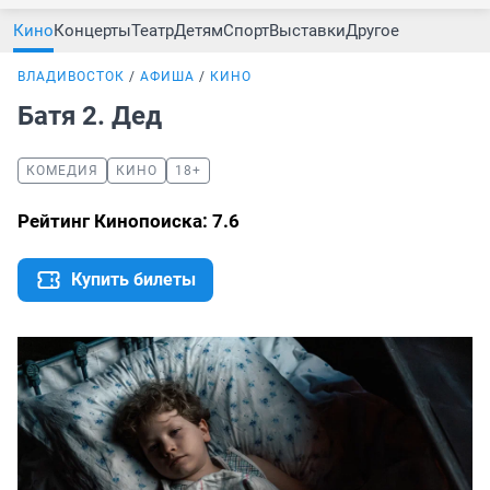
Кино
Концерты
Театр
Детям
Спорт
Выставки
Другое
ВЛАДИВОСТОК
АФИША
КИНО
Батя 2. Дед
КОМЕДИЯ
КИНО
18+
Рейтинг Кинопоиска: 7.6
Купить билеты