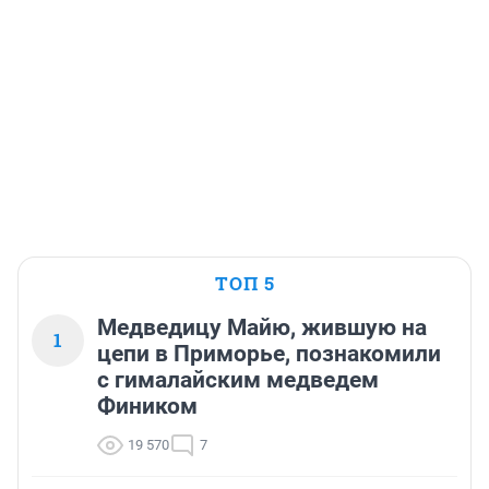
ТОП 5
Медведицу Майю, жившую на
1
цепи в Приморье, познакомили
с гималайским медведем
Фиником
19 570
7