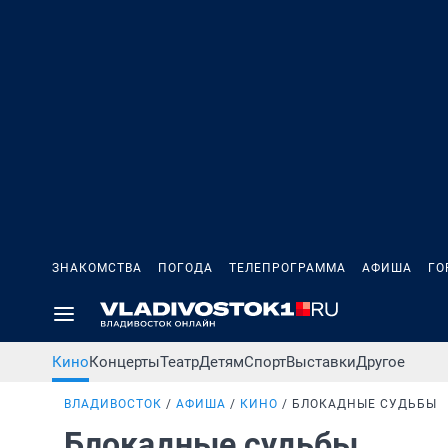
ЗНАКОМСТВА
ПОГОДА
ТЕЛЕПРОГРАММА
АФИША
ГО
Кино
Концерты
Театр
Детям
Спорт
Выставки
Другое
ВЛАДИВОСТОК
АФИША
КИНО
БЛОКАДНЫЕ СУДЬБЫ
Блокадные судьбы