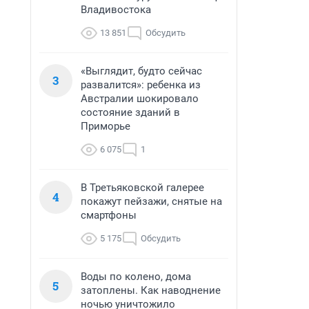
Владивостока
13 851
Обсудить
«Выглядит, будто сейчас
3
развалится»: ребенка из
Австралии шокировало
состояние зданий в
Приморье
6 075
1
В Третьяковской галерее
4
покажут пейзажи, снятые на
смартфоны
5 175
Обсудить
Воды по колено, дома
5
затоплены. Как наводнение
ночью уничтожило