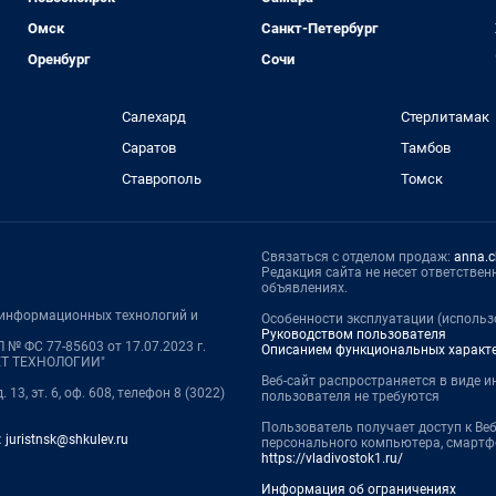
Омск
Санкт-Петербург
Оренбург
Сочи
Салехард
Стерлитамак
Саратов
Тамбов
Ставрополь
Томск
Связаться с отделом продаж:
anna.c
Редакция сайта не несет ответстве
объявлениях.
, информационных технологий и
Особенности эксплуатации (использо
Руководством пользователя
 № ФС 77-85603 от 17.07.2023 г.
Описанием функциональных характ
НЕТ ТЕХНОЛОГИИ"
Веб-сайт распространяется в виде и
13, эт. 6, оф. 608, телефон 8 (3022)
пользователя не требуются
Пользователь получает доступ к Веб
:
juristnsk@shkulev.ru
персонального компьютера, смартфо
https://vladivostok1.ru/
Информация об ограничениях