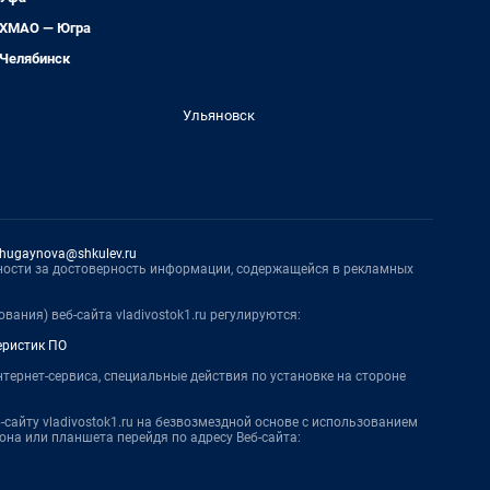
ХМАО — Югра
Челябинск
Ульяновск
hugaynova@shkulev.ru
нности за достоверность информации, содержащейся в рекламных
вания) веб-сайта vladivostok1.ru регулируются:
еристик ПО
нтернет-сервиса, специальные действия по установке на стороне
-сайту vladivostok1.ru на безвозмездной основе с использованием
на или планшета перейдя по адресу Веб-сайта: