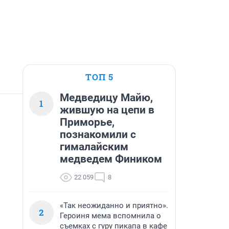
ТОП 5
Медведицу Майю,
1
жившую на цепи в
Приморье,
познакомили с
гималайским
медведем Фиником
22 059
8
«Так неожиданно и приятно».
2
Героиня мема вспомнила о
съемках с гуру пикапа в кафе