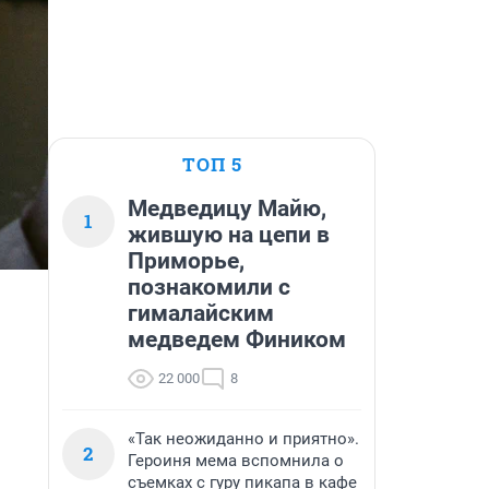
ТОП 5
Медведицу Майю,
1
жившую на цепи в
Приморье,
познакомили с
гималайским
медведем Фиником
22 000
8
«Так неожиданно и приятно».
2
Героиня мема вспомнила о
съемках с гуру пикапа в кафе