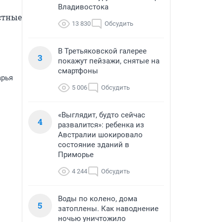
Владивостока
тные 
13 830
Обсудить
В Третьяковской галерее
3
покажут пейзажи, снятые на
смартфоны
арья
5 006
Обсудить
«Выглядит, будто сейчас
4
развалится»: ребенка из
Австралии шокировало
состояние зданий в
Приморье
4 244
Обсудить
Воды по колено, дома
5
затоплены. Как наводнение
ночью уничтожило