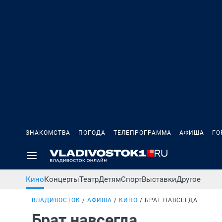
ЗНАКОМСТВА
ПОГОДА
ТЕЛЕПРОГРАММА
АФИША
ГО
Кино
Концерты
Театр
Детям
Спорт
Выставки
Другое
ВЛАДИВОСТОК
АФИША
КИНО
БРАТ НАВСЕГДА
Брат навсегда