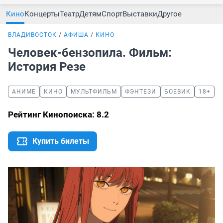
Кино
Концерты
Театр
Детям
Спорт
Выставки
Другое
ВЛАДИВОСТОК
АФИША
КИНО
Человек-бензопила. Фильм:
История Резе
АНИМЕ
КИНО
МУЛЬТФИЛЬМ
ФЭНТЕЗИ
БОЕВИК
18+
Рейтинг Кинопоиска: 8.2
Купить билеты