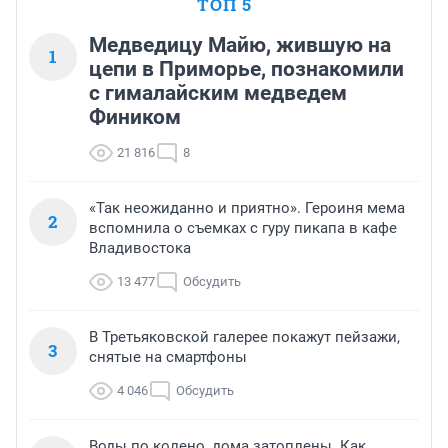
ТОП 5
Медведицу Майю, жившую на
1
цепи в Приморье, познакомили
с гималайским медведем
Фиником
21 816
8
«Так неожиданно и приятно». Героиня мема
2
вспомнила о съемках с гуру пикапа в кафе
Владивостока
13 477
Обсудить
В Третьяковской галерее покажут пейзажи,
3
снятые на смартфоны
4 046
Обсудить
Воды по колено, дома затоплены. Как