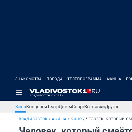
ЗНАКОМСТВА
ПОГОДА
ТЕЛЕПРОГРАММА
АФИША
ГО
Кино
Концерты
Театр
Детям
Спорт
Выставки
Другое
ВЛАДИВОСТОК
АФИША
КИНО
ЧЕЛОВЕК, КОТОРЫЙ С
Человек, который смеёт