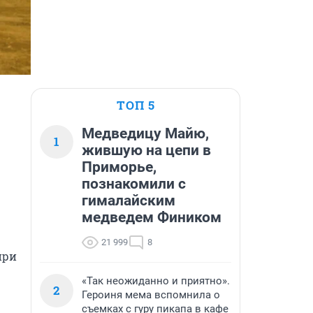
ТОП 5
Медведицу Майю,
1
жившую на цепи в
Приморье,
познакомили с
гималайским
медведем Фиником
21 999
8
ри 
«Так неожиданно и приятно».
2
Героиня мема вспомнила о
съемках с гуру пикапа в кафе