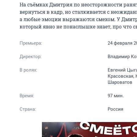
На съёмках Дмитрия по неосторожности ранят
вернуться в кадр, но сталкивается с неожида
а любые эмоции выражаются смехом. У Дмитри
который явно не понаслышке знает, про что с
Премьера:
24 февраля 2
Директор:
Владимир Ко
В ролях:
Евгений Цыга
Красовская, 
Шароватов
Время:
97 мин.
Страна:
Россия