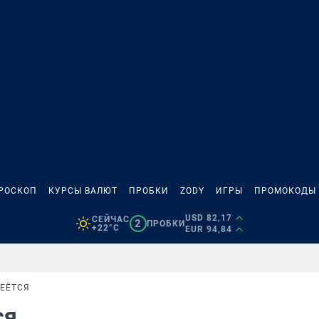
РОСКОП
КУРСЫ ВАЛЮТ
ПРОБКИ
ZODY
ИГРЫ
ПРОМОКОДЫ
USD 82,17
СЕЙЧАС
2
ПРОБКИ
+22°C
EUR 94,84
МЕЁТСЯ
ся