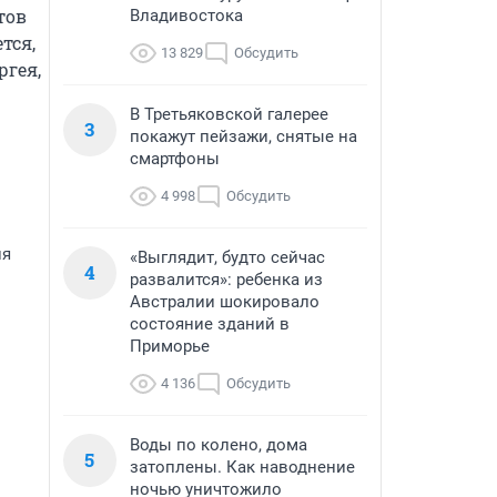
ов 
Владивостока
ся, 
13 829
Обсудить
гея, 
В Третьяковской галерее
3
покажут пейзажи, снятые на
смартфоны
4 998
Обсудить
ия
«Выглядит, будто сейчас
4
развалится»: ребенка из
Австралии шокировало
состояние зданий в
Приморье
4 136
Обсудить
Воды по колено, дома
5
затоплены. Как наводнение
ночью уничтожило