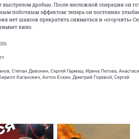
 выстрелом дробью. После несложной операции он гот
нным побочным эффектом: теперь он постоянно улыбает
я нет шансов прекратить сниматься и «огорчить» Сер
нимает кино.
026
тт
нов, Степан Девонин, Сергей Гармаш, Ирина Пегова, Анастас
Кирилл Каганович, Антон Ескин, Дмитрий Горевой, Сергей