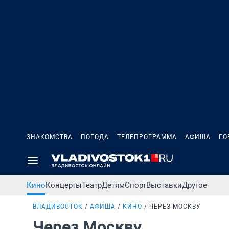
ЗНАКОМСТВА
ПОГОДА
ТЕЛЕПРОГРАММА
АФИША
ГО
Кино
Концерты
Театр
Детям
Спорт
Выставки
Другое
ВЛАДИВОСТОК
АФИША
КИНО
ЧЕРЕЗ МОСКВУ
Через Москву