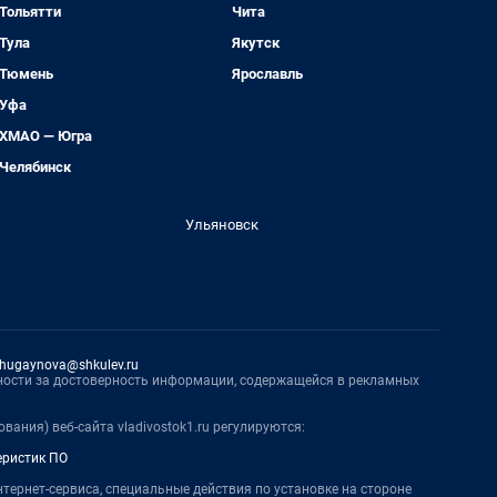
Тольятти
Чита
Тула
Якутск
Тюмень
Ярославль
Уфа
ХМАО — Югра
Челябинск
Ульяновск
hugaynova@shkulev.ru
нности за достоверность информации, содержащейся в рекламных
вания) веб-сайта vladivostok1.ru регулируются:
еристик ПО
нтернет-сервиса, специальные действия по установке на стороне