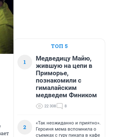
ТОП 5
Медведицу Майю,
1
жившую на цепи в
Приморье,
познакомили с
гималайским
медведем Фиником
22 308
8
«Так неожиданно и приятно».
 
2
Героиня мема вспомнила о
ает 
съемках с гуру пикапа в кафе