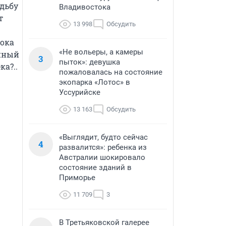
дьбу 
Владивостока
 
13 998
Обсудить
ока 
«Не вольеры, а камеры
нный 
3
пыток»: девушка
ка?..
пожаловалась на состояние
экопарка «Лотос» в
Уссурийске
13 163
Обсудить
«Выглядит, будто сейчас
4
развалится»: ребенка из
Австралии шокировало
состояние зданий в
Приморье
11 709
3
В Третьяковской галерее