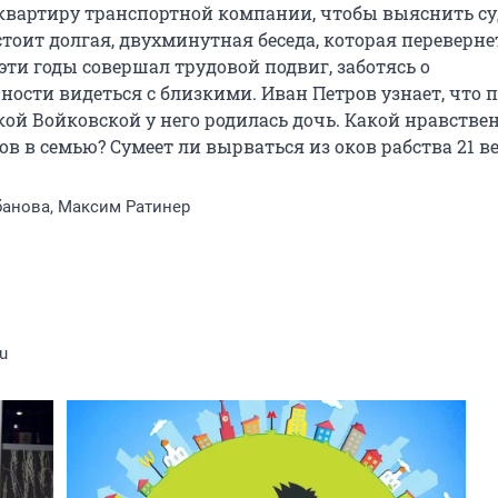
-квартиру транспортной компании, чтобы выяснить су
тоит долгая, двухминутная беседа, которая перевернет
 эти годы совершал трудовой подвиг, заботясь о 
ости видеться с близкими. Иван Петров узнает, что п
екой Войковской у него родилась дочь. Какой нравстве
в в семью? Сумеет ли вырваться из оков рабства 21 ве
банова, Максим Ратинер
u