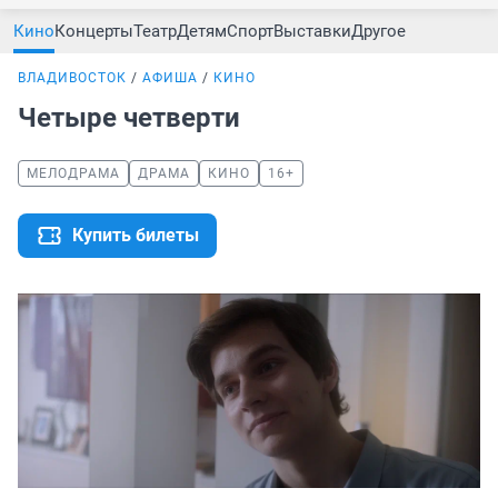
Кино
Концерты
Театр
Детям
Спорт
Выставки
Другое
ВЛАДИВОСТОК
АФИША
КИНО
Четыре четверти
МЕЛОДРАМА
ДРАМА
КИНО
16+
Купить билеты