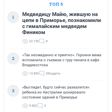
ТОП 5
Медведицу Майю, жившую на
1
цепи в Приморье, познакомили
с гималайским медведем
Фиником
22 155
8
«Так неожиданно и приятно». Героиня мема
2
вспомнила о съемках с гуру пикапа в кафе
Владивостока
13 893
Обсудить
«Выглядит, будто сейчас развалится»:
3
ребенка из Австралии шокировало
состояние зданий в Приморье
9 832
3