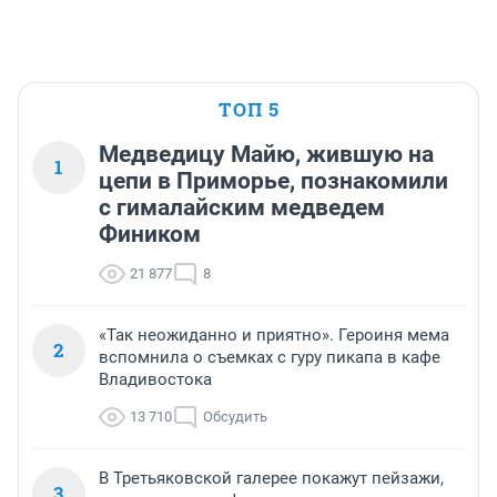
ТОП 5
Медведицу Майю, жившую на
1
цепи в Приморье, познакомили
с гималайским медведем
Фиником
21 877
8
«Так неожиданно и приятно». Героиня мема
2
вспомнила о съемках с гуру пикапа в кафе
Владивостока
13 710
Обсудить
В Третьяковской галерее покажут пейзажи,
3