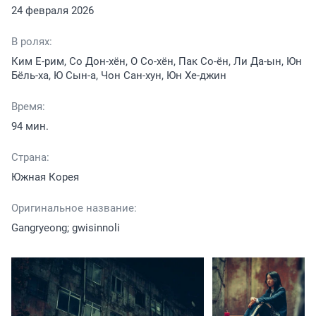
24 февраля 2026
В ролях:
Ким Е-рим, Со Дон-хён, О Со-хён, Пак Со-ён, Ли Да-ын, Юн
Бёль-ха, Ю Сын-а, Чон Сан-хун, Юн Хе-джин
Время:
94 мин.
Страна:
Южная Корея
Оригинальное название:
Gangryeong; gwisinnoli