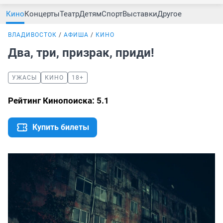
Кино
Концерты
Театр
Детям
Спорт
Выставки
Другое
ВЛАДИВОСТОК
АФИША
КИНО
Два, три, призрак, приди!
УЖАСЫ
КИНО
18+
Рейтинг Кинопоиска: 5.1
Купить билеты