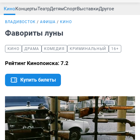
Кино
Концерты
Театр
Детям
Спорт
Выставки
Другое
ВЛАДИВОСТОК
АФИША
КИНО
Фавориты луны
КИНО
ДРАМА
КОМЕДИЯ
КРИМИНАЛЬНЫЙ
16+
Рейтинг Кинопоиска: 7.2
Купить билеты