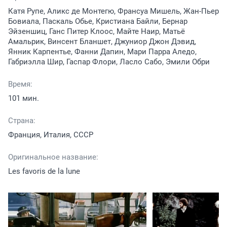
Катя Рупе, Аликс де Монтегю, Франсуа Мишель, Жан-Пьер
Бовиала, Паскаль Обье, Кристиана Байли, Бернар
Эйзеншиц, Ганс Питер Клоос, Майте Наир, Матьё
Амальрик, Винсент Бланшет, Джуниор Джон Дэвид,
Янник Карпентье, Фанни Дапин, Мари Парра Аледо,
Габриэлла Шир, Гаспар Флори, Ласло Сабо, Эмили Обри
Время:
101 мин.
Страна:
Франция, Италия, СССР
Оригинальное название:
Les favoris de la lune