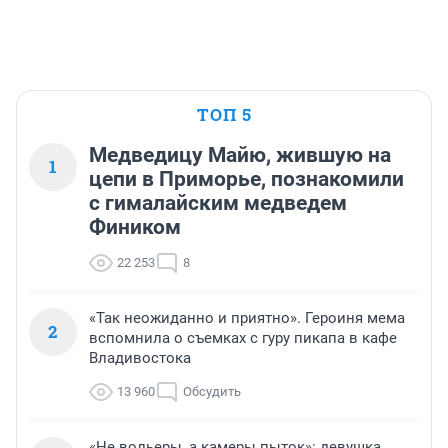
ТОП 5
Медведицу Майю, жившую на
1
цепи в Приморье, познакомили
с гималайским медведем
Фиником
22 253
8
«Так неожиданно и приятно». Героиня мема
2
вспомнила о съемках с гуру пикапа в кафе
Владивостока
13 960
Обсудить
«Не вольеры, а камеры пыток»: девушка