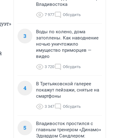
Владивостока
7 977
Обсудить
эт» 
Воды по колено, дома
3
затоплены. Как наводнение
ночью уничтожило
имущество приморцев —
 
видео
3 720
Обсудить
В Третьяковской галерее
4
покажут пейзажи, снятые на
смартфоны
3 347
Обсудить
Владивосток простился с
5
главным тренером «Динамо»
Эдуардом Сандлером: