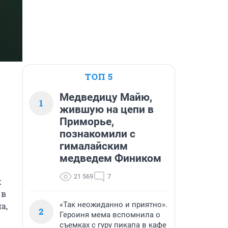
ТОП 5
Медведицу Майю,
1
жившую на цепи в
Приморье,
познакомили с
гималайским
медведем Фиником
21 569
7
 
в 
«Так неожиданно и приятно».
, 
2
Героиня мема вспомнила о
съемках с гуру пикапа в кафе