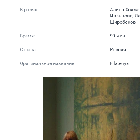
В ролях:
Алина Ходжев
Иванцова, Ле
Широбоков
Время:
99 мин.
Страна:
Россия
Оригинальное название:
Filateliya