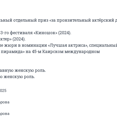
ьный отдельный приз «за пронзительный актёрский ду
-го фестиваля «Киношок» (2024).

ер» (2024).

ие жюри в номинации «Лучшая актриса», cпециальный
 пирамида» на 45-м Каирском международном 
авную женскую роль.

ю женскую роль.
2025
арова
арова