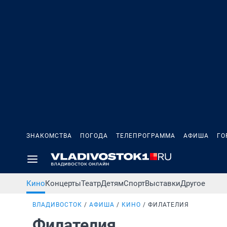
ЗНАКОМСТВА
ПОГОДА
ТЕЛЕПРОГРАММА
АФИША
ГО
Кино
Концерты
Театр
Детям
Спорт
Выставки
Другое
ВЛАДИВОСТОК
АФИША
КИНО
ФИЛАТЕЛИЯ
Филателия