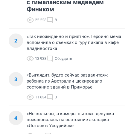
с гималайским медведем
Фиником
22 223
8
«Так неожиданно и приятно». Героиня мема
2
вспомнила о съемках с гуру пикапа в кафе
Владивостока
13 938
Обсудить
«Выглядит, будто сейчас развалится»:
3
ребенка из Австралии шокировало
состояние зданий в Приморье
11 634
3
«Не вольеры, а камеры пыток»: девушка
4
пожаловалась на состояние экопарка
«Лотос» в Уссурийске