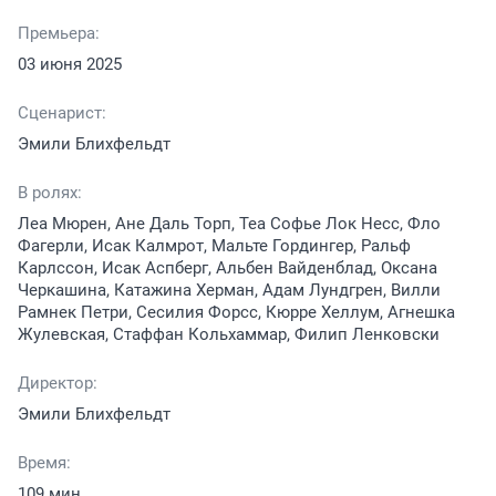
Премьера:
03 июня 2025
Сценарист:
Эмили Блихфельдт
В ролях:
Леа Мюрен, Ане Даль Торп, Теа Софье Лок Несс, Фло
Фагерли, Исак Калмрот, Мальте Гордингер, Ральф
Карлссон, Исак Аспберг, Альбен Вайденблад, Оксана
Черкашина, Катажина Херман, Адам Лундгрен, Вилли
Рамнек Петри, Сесилия Форсс, Кюрре Хеллум, Агнешка
Жулевская, Стаффан Кольхаммар, Филип Ленковски
Директор:
Эмили Блихфельдт
Время:
109 мин.