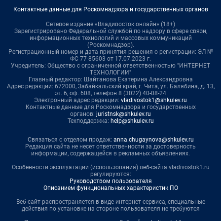
Контактные данные для Роскомнадзора и государственных органов
Сетевое издание «Владивосток онлайн» (18+)
Зарегистрировано Федеральной службой по надзору в сфере связи,
информационных технологий и массовых коммуникаций
(Роскомнадзор).
Регистрационный номер и дата принятия решения о регистрации: ЭЛ №
ФС 77-85603 от 17.07.2023 г.
Учредитель: Общество с ограниченной ответственностью "ИНТЕРНЕТ
ТЕХНОЛОГИИ"
Главный редактор: Шайтанова Екатерина Александровна
Адрес редакции: 672000, Забайкальский край, г. Чита, ул. Балябина, д. 13,
эт. 6, оф. 608, телефон 8 (3022) 40-08-24
Электронный адрес редакции:
vladivostok1@shkulev.ru
Контактные данные для Роскомнадзора и государственных
органов:
juristnsk@shkulev.ru
Техподдержка:
help@shkulev.ru
Связаться с отделом продаж:
anna.chugaynova@shkulev.ru
Редакция сайта не несет ответственности за достоверность
информации, содержащейся в рекламных объявлениях.
Особенности эксплуатации (использования) веб-сайта vladivostok1.ru
регулируются:
Руководством пользователя
Описанием функциональных характеристик ПО
Веб-сайт распространяется в виде интернет-сервиса, специальные
действия по установке на стороне пользователя не требуются