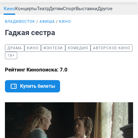
Кино
Концерты
Театр
Детям
Спорт
Выставки
Другое
ВЛАДИВОСТОК
АФИША
КИНО
Гадкая сестра
ДРАМА
КИНО
ФЭНТЕЗИ
КОМЕДИЯ
АВТОРСКОЕ КИНО
18+
Рейтинг Кинопоиска: 7.0
Купить билеты