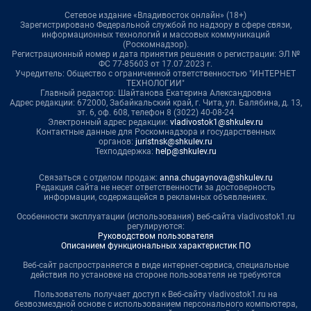
Сетевое издание «Владивосток онлайн» (18+)
Зарегистрировано Федеральной службой по надзору в сфере связи,
информационных технологий и массовых коммуникаций
(Роскомнадзор).
Регистрационный номер и дата принятия решения о регистрации: ЭЛ №
ФС 77-85603 от 17.07.2023 г.
Учредитель: Общество с ограниченной ответственностью "ИНТЕРНЕТ
ТЕХНОЛОГИИ"
Главный редактор: Шайтанова Екатерина Александровна
Адрес редакции: 672000, Забайкальский край, г. Чита, ул. Балябина, д. 13,
эт. 6, оф. 608, телефон 8 (3022) 40-08-24
Электронный адрес редакции:
vladivostok1@shkulev.ru
Контактные данные для Роскомнадзора и государственных
органов:
juristnsk@shkulev.ru
Техподдержка:
help@shkulev.ru
Связаться с отделом продаж:
anna.chugaynova@shkulev.ru
Редакция сайта не несет ответственности за достоверность
информации, содержащейся в рекламных объявлениях.
Особенности эксплуатации (использования) веб-сайта vladivostok1.ru
регулируются:
Руководством пользователя
Описанием функциональных характеристик ПО
Веб-сайт распространяется в виде интернет-сервиса, специальные
действия по установке на стороне пользователя не требуются
Пользователь получает доступ к Веб-сайту vladivostok1.ru на
безвозмездной основе с использованием персонального компьютера,