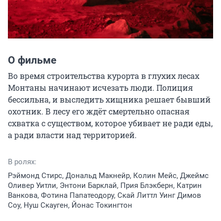
О фильме
Во время строительства курорта в глухих лесах 
Монтаны начинают исчезать люди. Полиция 
бессильна, и выследить хищника решает бывший 
охотник. В лесу его ждёт смертельно опасная 
схватка с существом, которое убивает не ради еды, 
а ради власти над территорией.
В ролях:
Рэймонд Стирс, Дональд Макнейр, Колин Мейс, Джеймс
Оливер Уитли, Энтони Барклай, Прия Блэкберн, Катрин
Ванкова, Фотина Папатеодору, Скай Литтл Уинг Димов
Соу, Нуш Скауген, Йонас Токингтон