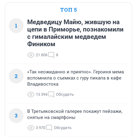
ТОП 5
Медведицу Майю, жившую на
1
цепи в Приморье, познакомили
с гималайским медведем
Фиником
21 806
8
«Так неожиданно и приятно». Героиня мема
2
вспомнила о съемках с гуру пикапа в кафе
Владивостока
13 394
Обсудить
В Третьяковской галерее покажут пейзажи,
3
снятые на смартфоны
3 970
Обсудить