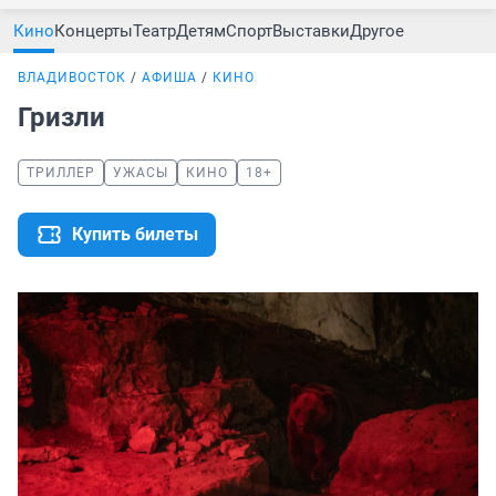
Кино
Концерты
Театр
Детям
Спорт
Выставки
Другое
ВЛАДИВОСТОК
АФИША
КИНО
Гризли
ТРИЛЛЕР
УЖАСЫ
КИНО
18+
Купить билеты