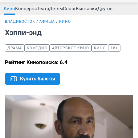
Кино
Концерты
Театр
Детям
Спорт
Выставки
Другое
ВЛАДИВОСТОК
АФИША
КИНО
Хэппи-энд
ДРАМА
КОМЕДИЯ
АВТОРСКОЕ КИНО
КИНО
18+
Рейтинг Кинопоиска: 6.4
Купить билеты