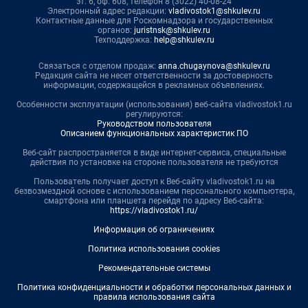
эт. 6, оф. 608, телефон 8 (3022) 40-08-24
Электронный адрес редакции:
vladivostok1@shkulev.ru
Контактные данные для Роскомнадзора и государственных
органов:
juristnsk@shkulev.ru
Техподдержка:
help@shkulev.ru
Связаться с отделом продаж:
anna.chugaynova@shkulev.ru
Редакция сайта не несет ответственности за достоверность
информации, содержащейся в рекламных объявлениях.
Особенности эксплуатации (использования) веб-сайта vladivostok1.ru
регулируются:
Руководством пользователя
Описанием функциональных характеристик ПО
Веб-сайт распространяется в виде интернет-сервиса, специальные
действия по установке на стороне пользователя не требуются
Пользователь получает доступ к Веб-сайту vladivostok1.ru на
безвозмездной основе с использованием персонального компьютера,
смартфона или планшета перейдя по адресу Веб-сайта:
https://vladivostok1.ru/
Информация об ограничениях
Политика использования cookies
Рекомендательные системы
Политика конфиденциальности и обработки персональных данных и
правила использования сайта