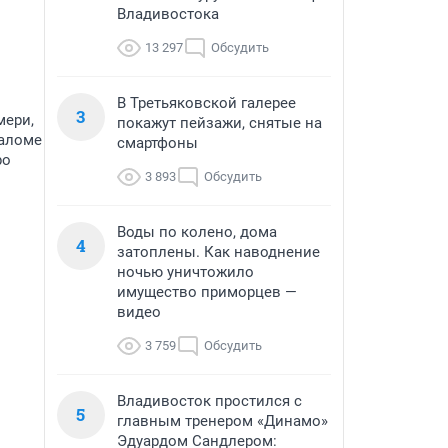
Владивостока
13 297
Обсудить
В Третьяковской галерее
3
мери,
покажут пейзажи, снятые на
Саломе
смартфоны
ро
3 893
Обсудить
Воды по колено, дома
4
затоплены. Как наводнение
ночью уничтожило
имущество приморцев —
видео
3 759
Обсудить
Владивосток простился с
5
главным тренером «Динамо»
Эдуардом Сандлером: