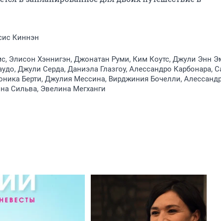
сис Киннэн
, Элисон Хэннигэн, Джонатан Руми, Ким Коутс, Джули Энн Э
удо, Джули Серда, Даниэла Глазгоу, Алессандро Карбонара, 
оника Берти, Джулия Мессина, Вирджиния Бочелли, Алессанд
ина Сильва, Эвелина Мегханги