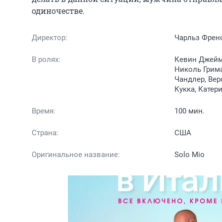
одиночестве.
Директор:
Чарльз Френ
В ролях:
Кевин Джеймс
Николь Грима
Чандлер, Вер
Кукка, Катер
Время:
100 мин.
Страна:
США
Оригинальное название:
Solo Mio