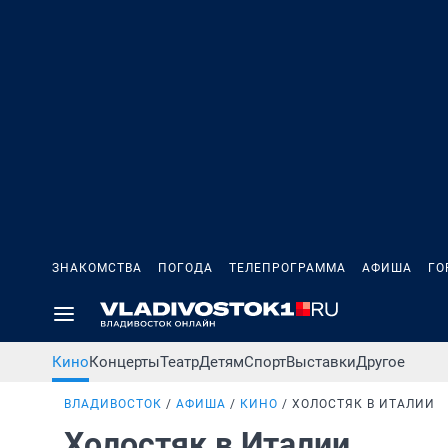
ЗНАКОМСТВА
ПОГОДА
ТЕЛЕПРОГРАММА
АФИША
ГО
Кино
Концерты
Театр
Детям
Спорт
Выставки
Другое
ВЛАДИВОСТОК
АФИША
КИНО
ХОЛОСТЯК В ИТАЛИИ
Холостяк в Италии