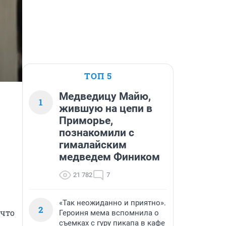
ТОП 5
Медведицу Майю,
1
жившую на цепи в
Приморье,
познакомили с
гималайским
медведем Фиником
21 782
7
«Так неожиданно и приятно».
2
что 
Героиня мема вспомнила о
съемках с гуру пикапа в кафе