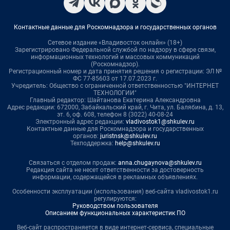
Контактные данные для Роскомнадзора и государственных органов
Сетевое издание «Владивосток онлайн» (18+)
Зарегистрировано Федеральной службой по надзору в сфере связи,
информационных технологий и массовых коммуникаций
(Роскомнадзор).
Регистрационный номер и дата принятия решения о регистрации: ЭЛ №
ФС 77-85603 от 17.07.2023 г.
Учредитель: Общество с ограниченной ответственностью "ИНТЕРНЕТ
ТЕХНОЛОГИИ"
Главный редактор: Шайтанова Екатерина Александровна
Адрес редакции: 672000, Забайкальский край, г. Чита, ул. Балябина, д. 13,
эт. 6, оф. 608, телефон 8 (3022) 40-08-24
Электронный адрес редакции:
vladivostok1@shkulev.ru
Контактные данные для Роскомнадзора и государственных
органов:
juristnsk@shkulev.ru
Техподдержка:
help@shkulev.ru
Связаться с отделом продаж:
anna.chugaynova@shkulev.ru
Редакция сайта не несет ответственности за достоверность
информации, содержащейся в рекламных объявлениях.
Особенности эксплуатации (использования) веб-сайта vladivostok1.ru
регулируются:
Руководством пользователя
Описанием функциональных характеристик ПО
Веб-сайт распространяется в виде интернет-сервиса, специальные