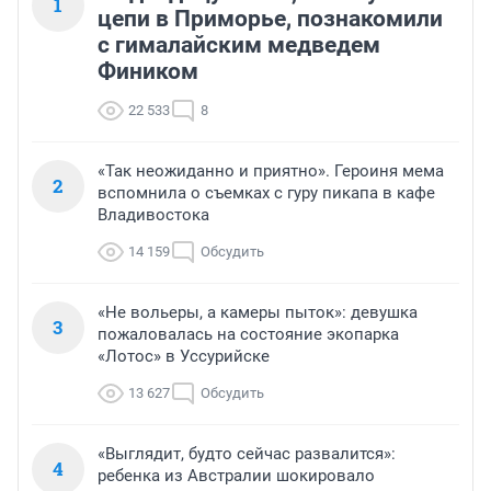
1
цепи в Приморье, познакомили
с гималайским медведем
Фиником
22 533
8
«Так неожиданно и приятно». Героиня мема
2
вспомнила о съемках с гуру пикапа в кафе
Владивостока
14 159
Обсудить
«Не вольеры, а камеры пыток»: девушка
3
пожаловалась на состояние экопарка
«Лотос» в Уссурийске
13 627
Обсудить
«Выглядит, будто сейчас развалится»:
4
ребенка из Австралии шокировало