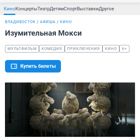
Кино
Концерты
Театр
Детям
Спорт
Выставки
Другое
ВЛАДИВОСТОК
АФИША
КИНО
Изумительная Мокси
МУЛЬТФИЛЬМ
КОМЕДИЯ
ПРИКЛЮЧЕНИЯ
КИНО
6+
Купить билеты