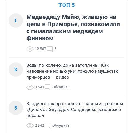
ТОП 5
Медведицу Майю, жившую на
1
цепи в Приморье, познакомили
с гималайским медведем
Фиником
12 547
5
Воды по колено, дома затоплены. Как
2
наводнение ночью уничтожило имущество
приморцев — видео
3 594
Обсудить
Владивосток простился с главным тренером
3
«Динамо» Эдуардом Сандлером: репортаж с
похорон
2 942
Обсудить