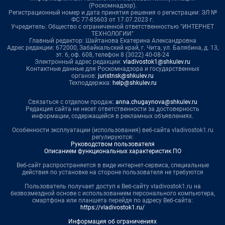
(Роскомнадзор).
Регистрационный номер и дата принятия решения о регистрации: ЭЛ №
ФС 77-85603 от 17.07.2023 г.
Учредитель: Общество с ограниченной ответственностью "ИНТЕРНЕТ
ТЕХНОЛОГИИ"
Главный редактор: Шайтанова Екатерина Александровна
Адрес редакции: 672000, Забайкальский край, г. Чита, ул. Балябина, д. 13,
эт. 6, оф. 608, телефон 8 (3022) 40-08-24
Электронный адрес редакции:
vladivostok1@shkulev.ru
Контактные данные для Роскомнадзора и государственных
органов:
juristnsk@shkulev.ru
Техподдержка:
help@shkulev.ru
Связаться с отделом продаж:
anna.chugaynova@shkulev.ru
Редакция сайта не несет ответственности за достоверность
информации, содержащейся в рекламных объявлениях.
Особенности эксплуатации (использования) веб-сайта vladivostok1.ru
регулируются:
Руководством пользователя
Описанием функциональных характеристик ПО
Веб-сайт распространяется в виде интернет-сервиса, специальные
действия по установке на стороне пользователя не требуются
Пользователь получает доступ к Веб-сайту vladivostok1.ru на
безвозмездной основе с использованием персонального компьютера,
смартфона или планшета перейдя по адресу Веб-сайта:
https://vladivostok1.ru/
Информация об ограничениях