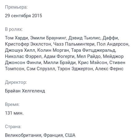
Премьера:
29 сентября 2015
В ролях:
Том Харди, Эмили Браунинг, Дэвид Тьюлис, Даффи,
Кристофер Экклстон, Чазз Пальминтери, Пол Андерсон,
Джошуа Хилл, Колин Морган, Тара Фитцджеральд,
Николас Фэррел, Адам Фогерти, Мел Райдо, Мейджор
Джонсон Финли, Милли Брэйди, Крис Мэйсон, Стивен
Томпсон, Сэм Спруэлл, Тэрон Эджертон, Алекс Фернс
Директор:
Брайан Хелгеленд
Время:
131 мин.
Страна:
Великобритания, Франция, США