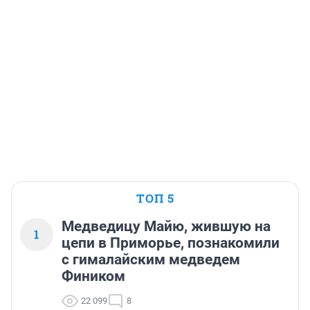
ТОП 5
Медведицу Майю, жившую на
1
цепи в Приморье, познакомили
с гималайским медведем
Фиником
22 099
8