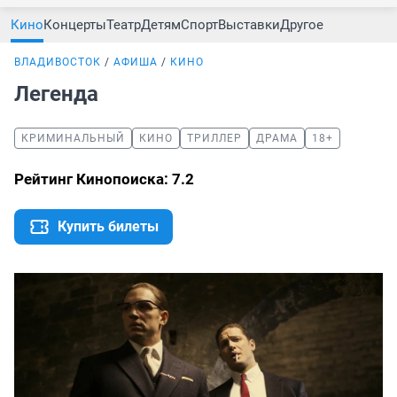
Кино
Концерты
Театр
Детям
Спорт
Выставки
Другое
ВЛАДИВОСТОК
АФИША
КИНО
Легенда
КРИМИНАЛЬНЫЙ
КИНО
ТРИЛЛЕР
ДРАМА
18+
Рейтинг Кинопоиска: 7.2
Купить билеты