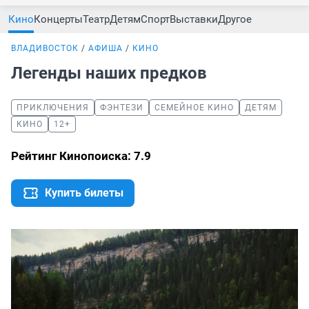
Кино
Концерты
Театр
Детям
Спорт
Выставки
Другое
ВЛАДИВОСТОК
АФИША
КИНО
Легенды наших предков
ПРИКЛЮЧЕНИЯ
ФЭНТЕЗИ
СЕМЕЙНОЕ КИНО
ДЕТЯМ
КИНО
12+
Рейтинг Кинопоиска: 7.9
Купить билеты