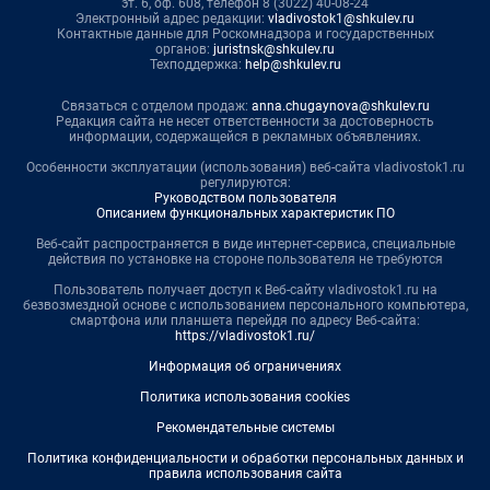
эт. 6, оф. 608, телефон 8 (3022) 40-08-24
Электронный адрес редакции:
vladivostok1@shkulev.ru
Контактные данные для Роскомнадзора и государственных
органов:
juristnsk@shkulev.ru
Техподдержка:
help@shkulev.ru
Связаться с отделом продаж:
anna.chugaynova@shkulev.ru
Редакция сайта не несет ответственности за достоверность
информации, содержащейся в рекламных объявлениях.
Особенности эксплуатации (использования) веб-сайта vladivostok1.ru
регулируются:
Руководством пользователя
Описанием функциональных характеристик ПО
Веб-сайт распространяется в виде интернет-сервиса, специальные
действия по установке на стороне пользователя не требуются
Пользователь получает доступ к Веб-сайту vladivostok1.ru на
безвозмездной основе с использованием персонального компьютера,
смартфона или планшета перейдя по адресу Веб-сайта:
https://vladivostok1.ru/
Информация об ограничениях
Политика использования cookies
Рекомендательные системы
Политика конфиденциальности и обработки персональных данных и
правила использования сайта