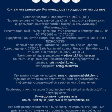
Контактные данные для Роскомнадзора и государственных органов
Сетевое издание «Владивосток онлайн» (18+)
Зарегистрировано Федеральной службой по надзору в сфере связи,
информационных технологий и массовых коммуникаций
(Роскомнадзор).
Регистрационный номер и дата принятия решения о регистрации: ЭЛ №
ФС 77-85603 от 17.07.2023 г.
Учредитель: Общество с ограниченной ответственностью "ИНТЕРНЕТ
ТЕХНОЛОГИИ"
Главный редактор: Шайтанова Екатерина Александровна
Адрес редакции: 672000, Забайкальский край, г. Чита, ул. Балябина, д. 13,
эт. 6, оф. 608, телефон 8 (3022) 40-08-24
Электронный адрес редакции:
vladivostok1@shkulev.ru
Контактные данные для Роскомнадзора и государственных
органов:
juristnsk@shkulev.ru
Техподдержка:
help@shkulev.ru
Связаться с отделом продаж:
anna.chugaynova@shkulev.ru
Редакция сайта не несет ответственности за достоверность
информации, содержащейся в рекламных объявлениях.
Особенности эксплуатации (использования) веб-сайта vladivostok1.ru
регулируются:
Руководством пользователя
Описанием функциональных характеристик ПО
Веб-сайт распространяется в виде интернет-сервиса, специальные
действия по установке на стороне пользователя не требуются