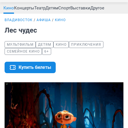
Кино
Концерты
Театр
Детям
Спорт
Выставки
Другое
ВЛАДИВОСТОК
АФИША
КИНО
Лес чудес
МУЛЬТФИЛЬМ
ДЕТЯМ
КИНО
ПРИКЛЮЧЕНИЯ
СЕМЕЙНОЕ КИНО
6+
Купить билеты