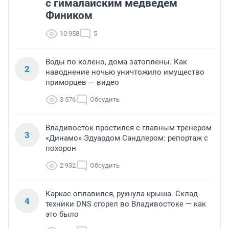
с гималайским медведем
Фиником
10 958
5
Воды по колено, дома затоплены. Как
2
наводнение ночью уничтожило имущество
приморцев — видео
3 576
Обсудить
Владивосток простился с главным тренером
3
«Динамо» Эдуардом Сандлером: репортаж с
похорон
2 932
Обсудить
Каркас оплавился, рухнула крыша. Склад
4
техники DNS сгорел во Владивостоке — как
это было