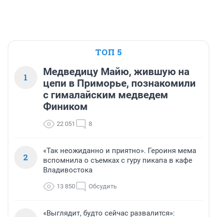
ТОП 5
Медведицу Майю, жившую на
1
цепи в Приморье, познакомили
с гималайским медведем
Фиником
22 051
8
«Так неожиданно и приятно». Героиня мема
2
вспомнила о съемках с гуру пикапа в кафе
Владивостока
13 850
Обсудить
«Выглядит, будто сейчас развалится»: