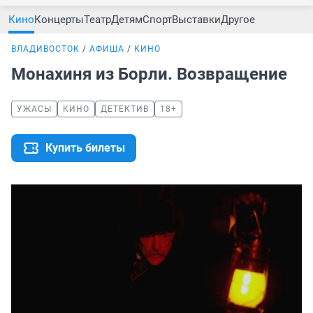
Кино
Концерты
Театр
Детям
Спорт
Выставки
Другое
ВЛАДИВОСТОК
АФИША
КИНО
Монахиня из Борли. Возвращение
УЖАСЫ
КИНО
ДЕТЕКТИВ
18+
Купить билеты