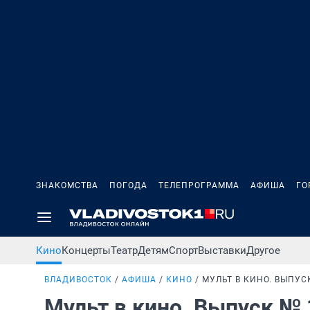
ЗНАКОМСТВА
ПОГОДА
ТЕЛЕПРОГРАММА
АФИША
ГО
Кино
Концерты
Театр
Детям
Спорт
Выставки
Другое
ВЛАДИВОСТОК
АФИША
КИНО
МУЛЬТ В КИНО. ВЫПУС
Мульт в кино. Выпуск №