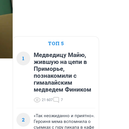
ТОП 5
Медведицу Майю,
1
жившую на цепи в
Приморье,
познакомили с
гималайским
медведем Фиником
21 607
7
«Так неожиданно и приятно».
2
Героиня мема вспомнила о
съемках с гуру пикапа в кафе