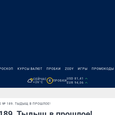
РОСКОП
КУРСЫ ВАЛЮТ
ПРОБКИ
ZODY
ИГРЫ
ПРОМОКОДЫ
USD 81,41
СЕЙЧАС
4
ПРОБКИ
+26°C
EUR 94,06
К № 189. ТЫДЫЩ В ПРОШЛОЕ!
 189. Тыдыщ в прошлое!