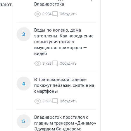
ают, 
Владивостока
9 904
Обсудить
Воды по колено, дома
3
затоплены. Как наводнение
ночью уничтожило
имущество приморцев —
видео
3 728
Обсудить
В Третьяковской галерее
4
покажут пейзажи, снятые на
смартфоны
3 535
Обсудить
Владивосток простился с
5
главным тренером «Динамо»
Эдуардом Сандлером: