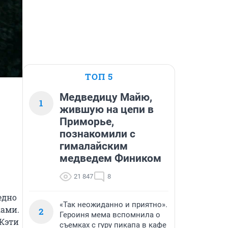
ТОП 5
Медведицу Майю,
1
жившую на цепи в
Приморье,
познакомили с
гималайским
медведем Фиником
21 847
8
дно 
«Так неожиданно и приятно».
ами. 
2
Героиня мема вспомнила о
Кэти 
съемках с гуру пикапа в кафе