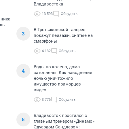
Владивостока
13 593
Обсудить
оника
ль
В Третьяковской галерее
3
покажут пейзажи, снятые на
смартфоны
4 182
Обсудить
Воды по колено, дома
4
затоплены. Как наводнение
ночью уничтожило
имущество приморцев —
видео
3 776
Обсудить
Владивосток простился с
5
главным тренером «Динамо»
Эдуардом Сандлером: