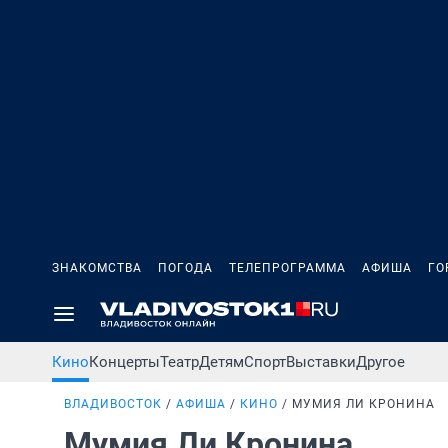
ЗНАКОМСТВА
ПОГОДА
ТЕЛЕПРОГРАММА
АФИША
ГО
Кино
Концерты
Театр
Детям
Спорт
Выставки
Другое
ВЛАДИВОСТОК
АФИША
КИНО
МУМИЯ ЛИ КРОНИНА
Мумия Ли Кронина