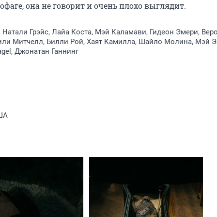
фаге, она не говорит и очень плохо выглядит.
 Натали Грэйс, Лайа Коста, Мэй Каламави, Гидеон Эмери, Вер
ли Митчелл, Билли Рой, Хаят Камилла, Шайло Молина, Мэй Э
agel, Джонатан Ганнинг
ША