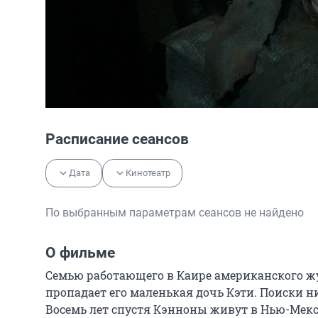
Расписание сеансов
Дата
Кинотеатр
По выбранным параметрам сеансов не найдено
О фильме
Семью работающего в Каире американского жу
пропадает его маленькая дочь Кэти. Поиски ни
Восемь лет спустя Кэнноны живут в Нью-Мекс