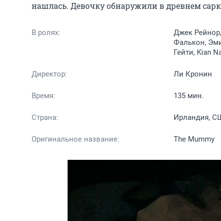
нашлась. Девочку обнаружили в древнем сарко
В ролях:
Джек Рейнор,
Фалькон, Эми
Гейти, Kian N
Директор:
Ли Кронин
Время:
135 мин.
Страна:
Ирландия, С
Оригинальное название:
The Mummy