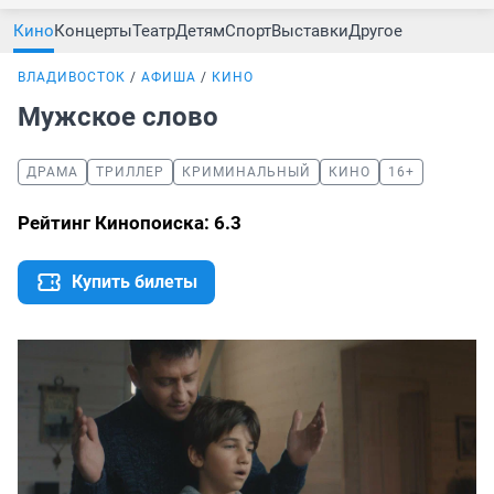
Кино
Концерты
Театр
Детям
Спорт
Выставки
Другое
ВЛАДИВОСТОК
АФИША
КИНО
Мужское слово
ДРАМА
ТРИЛЛЕР
КРИМИНАЛЬНЫЙ
КИНО
16+
Рейтинг Кинопоиска: 6.3
Купить билеты