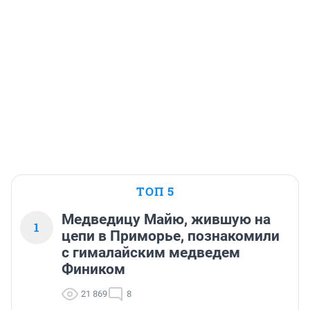
ТОП 5
Медведицу Майю, жившую на
1
цепи в Приморье, познакомили
с гималайским медведем
Фиником
21 869
8