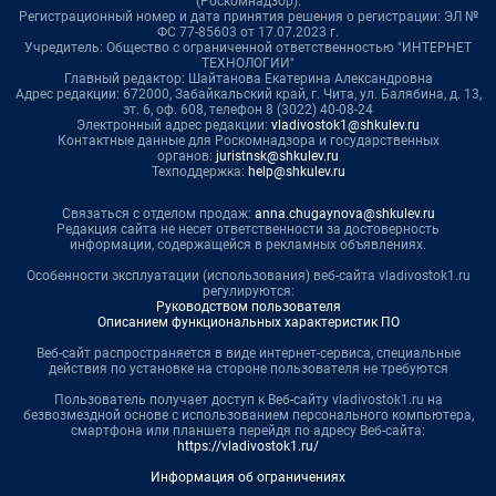
(Роскомнадзор).
Регистрационный номер и дата принятия решения о регистрации: ЭЛ №
ФС 77-85603 от 17.07.2023 г.
Учредитель: Общество с ограниченной ответственностью "ИНТЕРНЕТ
ТЕХНОЛОГИИ"
Главный редактор: Шайтанова Екатерина Александровна
Адрес редакции: 672000, Забайкальский край, г. Чита, ул. Балябина, д. 13,
эт. 6, оф. 608, телефон 8 (3022) 40-08-24
Электронный адрес редакции:
vladivostok1@shkulev.ru
Контактные данные для Роскомнадзора и государственных
органов:
juristnsk@shkulev.ru
Техподдержка:
help@shkulev.ru
Связаться с отделом продаж:
anna.chugaynova@shkulev.ru
Редакция сайта не несет ответственности за достоверность
информации, содержащейся в рекламных объявлениях.
Особенности эксплуатации (использования) веб-сайта vladivostok1.ru
регулируются:
Руководством пользователя
Описанием функциональных характеристик ПО
Веб-сайт распространяется в виде интернет-сервиса, специальные
действия по установке на стороне пользователя не требуются
Пользователь получает доступ к Веб-сайту vladivostok1.ru на
безвозмездной основе с использованием персонального компьютера,
смартфона или планшета перейдя по адресу Веб-сайта:
https://vladivostok1.ru/
Информация об ограничениях