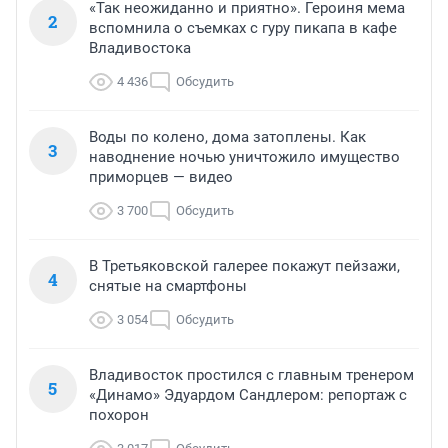
«Так неожиданно и приятно». Героиня мема
2
вспомнила о съемках с гуру пикапа в кафе
Владивостока
4 436
Обсудить
Воды по колено, дома затоплены. Как
3
наводнение ночью уничтожило имущество
приморцев — видео
3 700
Обсудить
В Третьяковской галерее покажут пейзажи,
4
снятые на смартфоны
3 054
Обсудить
Владивосток простился с главным тренером
5
«Динамо» Эдуардом Сандлером: репортаж с
похорон