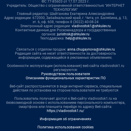
ФС 77-85603 от 17.07.2023 г.
Учредитель: Общество с ограниченной ответственностью "ИНТЕРНЕТ
ТЕХНОЛОГИИ"
Главный редактор: Шайтанова Екатерина Александровна
Адрес редакции: 672000, Забайкальский край, г. Чита, ул. Балябина, д. 13,
эт. 6, оф. 608, телефон 8 (3022) 40-08-24
Электронный адрес редакции:
vladivostok1@shkulev.ru
Контактные данные для Роскомнадзора и государственных
органов:
juristnsk@shkulev.ru
Техподдержка:
help@shkulev.ru
Связаться с отделом продаж:
anna.chugaynova@shkulev.ru
Редакция сайта не несет ответственности за достоверность
информации, содержащейся в рекламных объявлениях.
Особенности эксплуатации (использования) веб-сайта vladivostok1.ru
регулируются:
Руководством пользователя
Описанием функциональных характеристик ПО
Веб-сайт распространяется в виде интернет-сервиса, специальные
действия по установке на стороне пользователя не требуются
Пользователь получает доступ к Веб-сайту vladivostok1.ru на
безвозмездной основе с использованием персонального компьютера,
смартфона или планшета перейдя по адресу Веб-сайта:
https://vladivostok1.ru/
Информация об ограничениях
Политика использования cookies