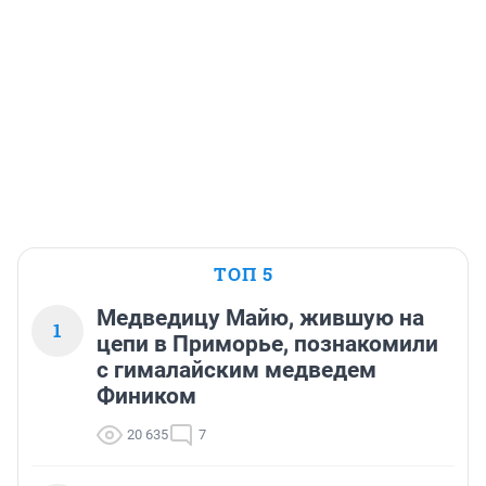
ТОП 5
Медведицу Майю, жившую на
1
цепи в Приморье, познакомили
с гималайским медведем
Фиником
20 635
7