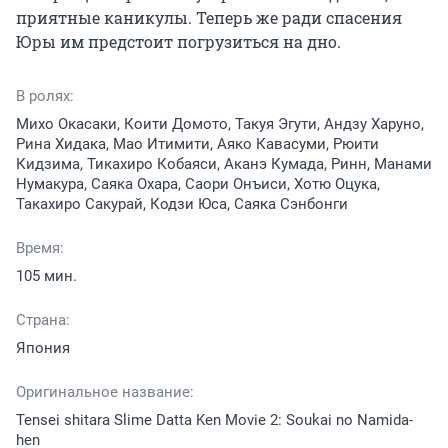
приятные каникулы. Теперь же ради спасения 
Юры им предстоит погрузиться на дно.
В ролях:
Михо Окасаки, Коити Домото, Такуя Эгути, Андзу Харуно,
Рина Хидака, Мао Итимити, Аяко Кавасуми, Рюити
Кидзима, Тикахиро Кобаяси, Аканэ Кумада, Ринн, Манами
Нумакура, Саяка Охара, Саори Онъиси, Хотю Оцука,
Такахиро Сакурай, Кодзи Юса, Саяка Сэнбонги
Время:
105 мин.
Страна:
Япония
Оригинальное название:
Tensei shitara Slime Datta Ken Movie 2: Soukai no Namida-
hen