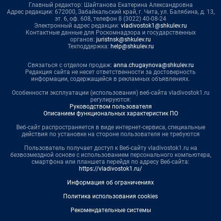
Главный редактор: Шайтанова Екатерина Александровна
Адрес редакции: 672000, Забайкальский край, г. Чита, ул. Балябина, д. 13,
эт. 6, оф. 608, телефон 8 (3022) 40-08-24
Электронный адрес редакции:
vladivostok1@shkulev.ru
Контактные данные для Роскомнадзора и государственных
органов:
juristnsk@shkulev.ru
Техподдержка:
help@shkulev.ru
Связаться с отделом продаж:
anna.chugaynova@shkulev.ru
Редакция сайта не несет ответственности за достоверность
информации, содержащейся в рекламных объявлениях.
Особенности эксплуатации (использования) веб-сайта vladivostok1.ru
регулируются:
Руководством пользователя
Описанием функциональных характеристик ПО
Веб-сайт распространяется в виде интернет-сервиса, специальные
действия по установке на стороне пользователя не требуются
Пользователь получает доступ к Веб-сайту vladivostok1.ru на
безвозмездной основе с использованием персонального компьютера,
смартфона или планшета перейдя по адресу Веб-сайта:
https://vladivostok1.ru/
Информация об ограничениях
Политика использования cookies
Рекомендательные системы