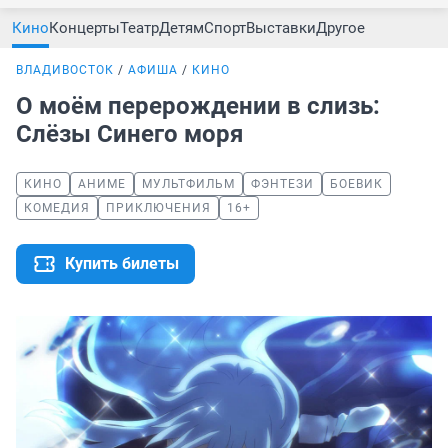
Кино
Концерты
Театр
Детям
Спорт
Выставки
Другое
ВЛАДИВОСТОК
АФИША
КИНО
О моём перерождении в слизь:
Слёзы Синего моря
КИНО
АНИМЕ
МУЛЬТФИЛЬМ
ФЭНТЕЗИ
БОЕВИК
КОМЕДИЯ
ПРИКЛЮЧЕНИЯ
16+
Купить билеты