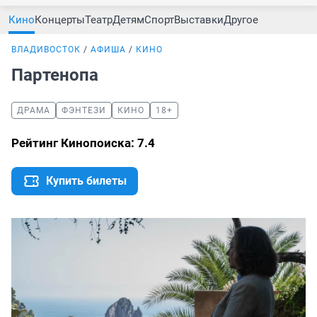
Кино
Концерты
Театр
Детям
Спорт
Выставки
Другое
ВЛАДИВОСТОК
АФИША
КИНО
Партенопа
ДРАМА
ФЭНТЕЗИ
КИНО
18+
Рейтинг Кинопоиска: 7.4
Купить билеты