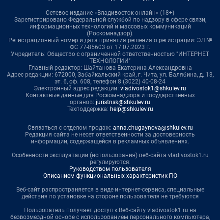
Сетевое издание «Владивосток онлайн» (18+)
Зарегистрировано Федеральной службой по надзору в сфере связи,
информационных технологий и массовых коммуникаций
(Роскомнадзор).
Регистрационный номер и дата принятия решения о регистрации: ЭЛ №
ФС 77-85603 от 17.07.2023 г.
Учредитель: Общество с ограниченной ответственностью "ИНТЕРНЕТ
ТЕХНОЛОГИИ"
Главный редактор: Шайтанова Екатерина Александровна
Адрес редакции: 672000, Забайкальский край, г. Чита, ул. Балябина, д. 13,
эт. 6, оф. 608, телефон 8 (3022) 40-08-24
Электронный адрес редакции:
vladivostok1@shkulev.ru
Контактные данные для Роскомнадзора и государственных
органов:
juristnsk@shkulev.ru
Техподдержка:
help@shkulev.ru
Связаться с отделом продаж:
anna.chugaynova@shkulev.ru
Редакция сайта не несет ответственности за достоверность
информации, содержащейся в рекламных объявлениях.
Особенности эксплуатации (использования) веб-сайта vladivostok1.ru
регулируются:
Руководством пользователя
Описанием функциональных характеристик ПО
Веб-сайт распространяется в виде интернет-сервиса, специальные
действия по установке на стороне пользователя не требуются
Пользователь получает доступ к Веб-сайту vladivostok1.ru на
безвозмездной основе с использованием персонального компьютера,