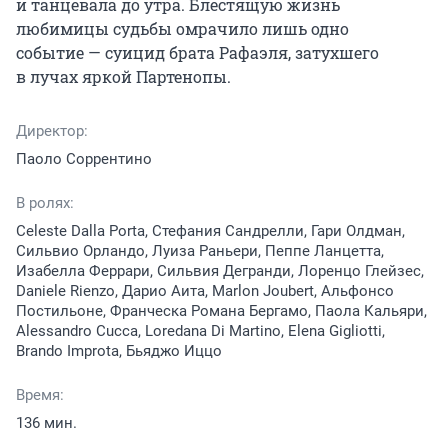
и танцевала до утра. Блестящую жизнь 
любимицы судьбы омрачило лишь одно 
событие — суицид брата Рафаэля, затухшего 
в лучах яркой Партенопы.
Директор:
Паоло Соррентино
В ролях:
Celeste Dalla Porta, Стефания Сандрелли, Гари Олдман,
Сильвио Орландо, Луиза Раньери, Пеппе Ланцетта,
Изабелла Феррари, Сильвия Дегранди, Лоренцо Глейзес,
Daniele Rienzo, Дарио Аита, Marlon Joubert, Альфонсо
Постильоне, Франческа Романа Бергамо, Паола Кальяри,
Alessandro Cucca, Loredana Di Martino, Elena Gigliotti,
Brando Improta, Бьяджо Иццо
Время:
136 мин.