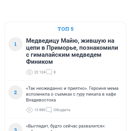
ТОП 5
Медведицу Майю, жившую на
1
цепи в Приморье, познакомили
с гималайским медведем
Фиником
22 124
8
«Так неожиданно и приятно». Героиня мема
2
вспомнила о съемках с гуру пикапа в кафе
Владивостока
13 880
Обсудить
«Выглядит, будто сейчас развалится»:
3