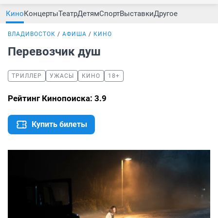
Кино
Концерты
Театр
Детям
Спорт
Выставки
Другое
ВЛАДИВОСТОК
АФИША
КИНО
Перевозчик душ
ТРИЛЛЕР
УЖАСЫ
КИНО
18+
Рейтинг Кинопоиска: 3.9
Купить билеты