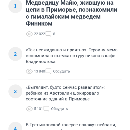
Медведицу Майю, жившую на
1
цепи в Приморье, познакомили
с гималайским медведем
Фиником
22 022
8
«Так неожиданно и приятно». Героиня мема
2
вспомнила о съемках с гуру пикапа в кафе
Владивостока
13 840
Обсудить
«Выглядит, будто сейчас развалится»:
3
ребенка из Австралии шокировало
состояние зданий в Приморье
5 101
Обсудить
В Третьяковской галерее покажут пейзажи,
4