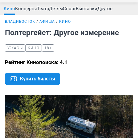
Кино
Концерты
Театр
Детям
Спорт
Выставки
Другое
ВЛАДИВОСТОК
АФИША
КИНО
Полтергейст: Другое измерение
УЖАСЫ
КИНО
18+
Рейтинг Кинопоиска: 4.1
Купить билеты