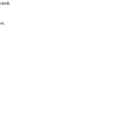
ией, 
ий,