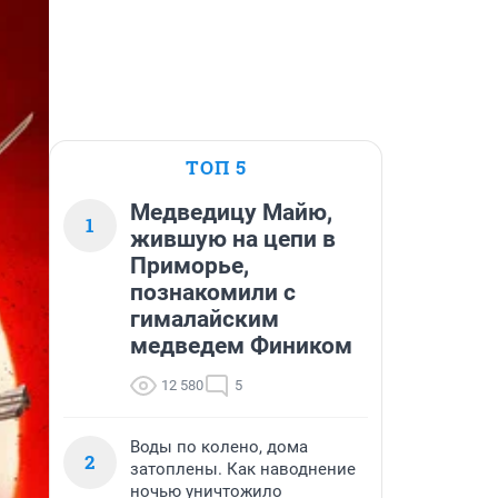
ТОП 5
Медведицу Майю,
1
жившую на цепи в
Приморье,
познакомили с
гималайским
медведем Фиником
12 580
5
Воды по колено, дома
2
затоплены. Как наводнение
ночью уничтожило