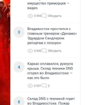
имущество приморцев —
видео
3 594
Обсудить
Владивосток простился с
3
главным тренером «Динамо»
Эдуардом Сандлером:
репортаж с похорон
2 943
Обсудить
Каркас оплавился, рухнула
4
крыша. Склад техники DNS
сгорел во Владивостоке —
как это было
2 651
2
Склад DNS с техникой горит
5
во Владивостоке. Пожар