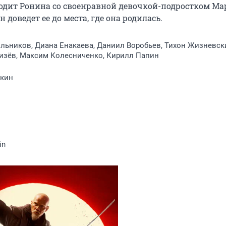
одит Ронина со своенравной девочкой-подростком Мар
доведет ее до места, где она родилась.
льников, Диана Енакаева, Даниил Воробьев, Тихон Жизневск
изёв, Максим Колесниченко, Кирилл Папин
кин
in