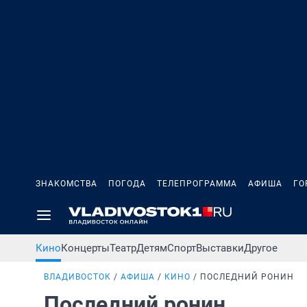
ЗНАКОМСТВА
ПОГОДА
ТЕЛЕПРОГРАММА
АФИША
ГО
Кино
Концерты
Театр
Детям
Спорт
Выставки
Другое
ВЛАДИВОСТОК
АФИША
КИНО
ПОСЛЕДНИЙ РОНИН
Последний ронин