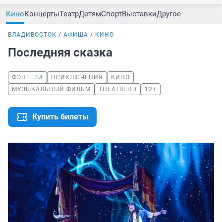
Кино
Концерты
Театр
Детям
Спорт
Выставки
Другое
ВЛАДИВОСТОК
АФИША
КИНО
Последняя сказка
ФЭНТЕЗИ
ПРИКЛЮЧЕНИЯ
КИНО
МУЗЫКАЛЬНЫЙ ФИЛЬМ
THEATREHD
12+
Купить билеты