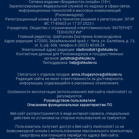
Сетевое издание «Владивосток онлайн» (18+)
Зарегистрировано Федеральной службой по надзору в сфере связи,
информационных технологий и массовых коммуникаций
(Роскомнадзор).
Регистрационный номер и дата принятия решения о регистрации: ЭЛ №
ФС 77-85603 от 17.07.2023 г.
Учредитель: Общество с ограниченной ответственностью "ИНТЕРНЕТ
ТЕХНОЛОГИИ"
Главный редактор: Шайтанова Екатерина Александровна
Адрес редакции: 672000, Забайкальский край, г. Чита, ул. Балябина, д. 13,
эт. 6, оф. 608, телефон 8 (3022) 40-08-24
Электронный адрес редакции:
vladivostok1@shkulev.ru
Контактные данные для Роскомнадзора и государственных
органов:
juristnsk@shkulev.ru
Техподдержка:
help@shkulev.ru
Связаться с отделом продаж:
anna.chugaynova@shkulev.ru
Редакция сайта не несет ответственности за достоверность
информации, содержащейся в рекламных объявлениях.
Особенности эксплуатации (использования) веб-сайта vladivostok1.ru
регулируются:
Руководством пользователя
Описанием функциональных характеристик ПО
Веб-сайт распространяется в виде интернет-сервиса, специальные
действия по установке на стороне пользователя не требуются
Пользователь получает доступ к Веб-сайту vladivostok1.ru на
безвозмездной основе с использованием персонального компьютера,
смартфона или планшета перейдя по адресу Веб-сайта: