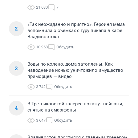
21 630
7
«Так неожиданно и приятно». Героиня мема
2
вспомнила о съемках с гуру пикапа в кафе
Владивостока
10 968
Обсудить
Воды по колено, дома затоплены. Как
3
наводнение ночью уничтожило имущество
приморцев — видео
3 742
Обсудить
В Третьяковской галерее покажут пейзажи,
4
снятые на смартфоны
3 647
Обсудить
Владивосток простился с главным тренером