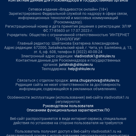
Контактные данные для Роскомнадзора и государственных органов
Сетевое издание «Владивосток онлайн» (18+)
Зарегистрировано Федеральной службой по надзору в сфере связи,
информационных технологий и массовых коммуникаций
(Роскомнадзор).
Регистрационный номер и дата принятия решения о регистрации: ЭЛ №
ФС 77-85603 от 17.07.2023 г.
Учредитель: Общество с ограниченной ответственностью "ИНТЕРНЕТ
ТЕХНОЛОГИИ"
Главный редактор: Шайтанова Екатерина Александровна
Адрес редакции: 672000, Забайкальский край, г. Чита, ул. Балябина, д. 13,
эт. 6, оф. 608, телефон 8 (3022) 40-08-24
Электронный адрес редакции:
vladivostok1@shkulev.ru
Контактные данные для Роскомнадзора и государственных
органов:
juristnsk@shkulev.ru
Техподдержка:
help@shkulev.ru
Связаться с отделом продаж:
anna.chugaynova@shkulev.ru
Редакция сайта не несет ответственности за достоверность
информации, содержащейся в рекламных объявлениях.
Особенности эксплуатации (использования) веб-сайта vladivostok1.ru
регулируются:
Руководством пользователя
Описанием функциональных характеристик ПО
Веб-сайт распространяется в виде интернет-сервиса, специальные
действия по установке на стороне пользователя не требуются
Пользователь получает доступ к Веб-сайту vladivostok1.ru на
безвозмездной основе с использованием персонального компьютера,