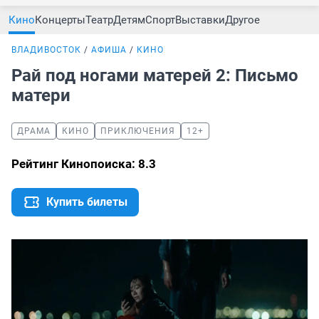
Кино
Концерты
Театр
Детям
Спорт
Выставки
Другое
ВЛАДИВОСТОК
АФИША
КИНО
Рай под ногами матерей 2: Письмо
матери
ДРАМА
КИНО
ПРИКЛЮЧЕНИЯ
12+
Рейтинг Кинопоиска: 8.3
Купить билеты