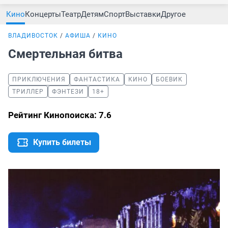
Кино
Концерты
Театр
Детям
Спорт
Выставки
Другое
ВЛАДИВОСТОК
АФИША
КИНО
Смертельная битва
ПРИКЛЮЧЕНИЯ
ФАНТАСТИКА
КИНО
БОЕВИК
ТРИЛЛЕР
ФЭНТЕЗИ
18+
Рейтинг Кинопоиска: 7.6
Купить билеты