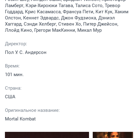
Ламберт, Кэри-Хироюки Тагава, Талиса Сото, Тревор
Годдард, Крис Касамасса, Франсуа Пети, Кит Кук, Хаким
Олстон, Кеннет Эдвардс, Джон Фудзиока, Дэниэл
Хаггард, Сэнди Хелберг, Стивен Хо, Питер Джейсон,
Ллойд Кино, Грегори МакКинни, Микал Мур
Директор:
Пол У. С. Андерсон
Время:
101 мин.
Страна:
США
Оригинальное название:
Mortal Kombat