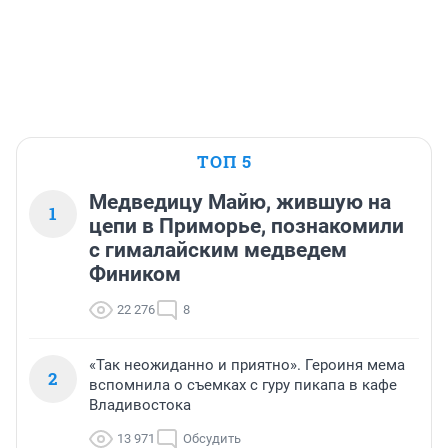
ТОП 5
Медведицу Майю, жившую на
1
цепи в Приморье, познакомили
с гималайским медведем
Фиником
22 276
8
«Так неожиданно и приятно». Героиня мема
2
вспомнила о съемках с гуру пикапа в кафе
Владивостока
13 971
Обсудить