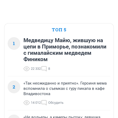
ТОП 5
Медведицу Майю, жившую на
1
цепи в Приморье, познакомили
с гималайским медведем
Фиником
22 332
8
«Так неожиданно и приятно». Героиня мема
2
вспомнила о съемках с гуру пикапа в кафе
Владивостока
14 012
Обсудить
«Не вольеры, а камеры пыток»: девушка