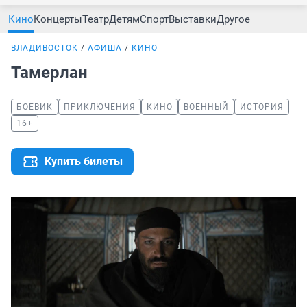
Кино
Концерты
Театр
Детям
Спорт
Выставки
Другое
ВЛАДИВОСТОК
АФИША
КИНО
Тамерлан
БОЕВИК
ПРИКЛЮЧЕНИЯ
КИНО
ВОЕННЫЙ
ИСТОРИЯ
16+
Купить билеты