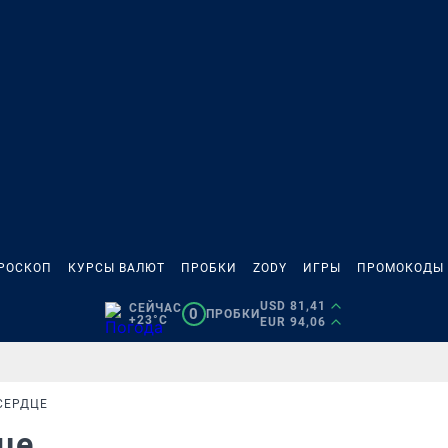
РОСКОП
КУРСЫ ВАЛЮТ
ПРОБКИ
ZODY
ИГРЫ
ПРОМОКОДЫ
USD 81,41
СЕЙЧАС
0
ПРОБКИ
+23°C
EUR 94,06
СЕРДЦЕ
дце