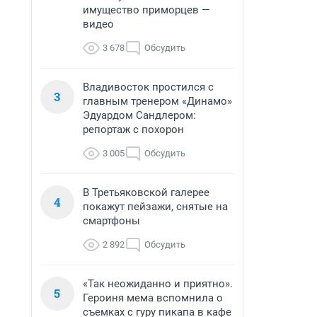
имущество приморцев —
видео
3 678
Обсудить
Владивосток простился с
3
главным тренером «Динамо»
Эдуардом Сандлером:
репортаж с похорон
3 005
Обсудить
В Третьяковской галерее
4
покажут пейзажи, снятые на
смартфоны
2 892
Обсудить
«Так неожиданно и приятно».
5
Героиня мема вспомнила о
съемках с гуру пикапа в кафе