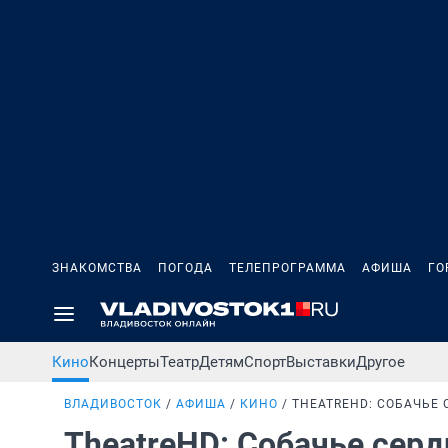
ЗНАКОМСТВА
ПОГОДА
ТЕЛЕПРОГРАММА
АФИША
ГО
Кино
Концерты
Театр
Детям
Спорт
Выставки
Другое
ВЛАДИВОСТОК
АФИША
КИНО
THEATREHD: СОБАЧЬЕ 
TheatreHD: Собачье сер