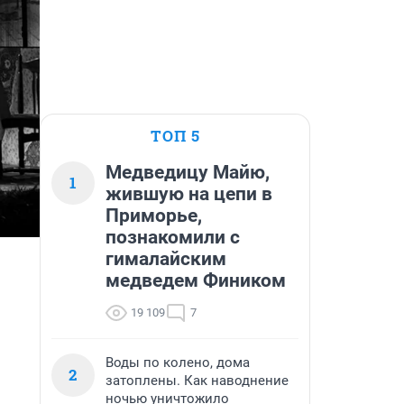
ТОП 5
Медведицу Майю,
1
жившую на цепи в
Приморье,
познакомили с
гималайским
медведем Фиником
19 109
7
Воды по колено, дома
2
затоплены. Как наводнение
ночью уничтожило