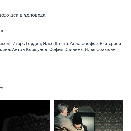
го пса в человека.
ов
мов, Игорь Гордин, Илья Шляга, Алла Онофер, Екатерина
кина, Антон Коршунов, София Сливина, Илья Созыкин
ce