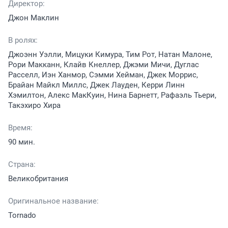
Директор:
Джон Маклин
В ролях:
Джоэнн Уэлли, Мицуки Кимура, Тим Рот, Натан Малоне,
Рори Макканн, Клайв Кнеллер, Джэми Мичи, Дуглас
Расселл, Иэн Ханмор, Сэмми Хейман, Джек Моррис,
Брайан Майкл Миллс, Джек Лауден, Керри Линн
Хэмилтон, Алекс МакКуин, Нина Барнетт, Рафаэль Тьери,
Такэхиро Хира
Время:
90 мин.
Страна:
Великобритания
Оригинальное название:
Tornado