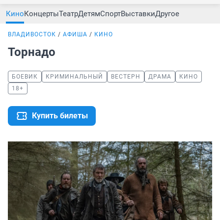
Кино
Концерты
Театр
Детям
Спорт
Выставки
Другое
ВЛАДИВОСТОК
АФИША
КИНО
Торнадо
БОЕВИК
КРИМИНАЛЬНЫЙ
ВЕСТЕРН
ДРАМА
КИНО
18+
Купить билеты