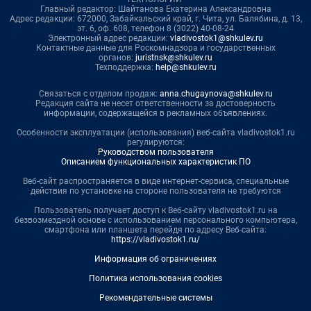
Главный редактор: Шайтанова Екатерина Александровна
Адрес редакции: 672000, Забайкальский край, г. Чита, ул. Балябина, д. 13,
эт. 6, оф. 608, телефон 8 (3022) 40-08-24
Электронный адрес редакции:
vladivostok1@shkulev.ru
Контактные данные для Роскомнадзора и государственных
органов:
juristnsk@shkulev.ru
Техподдержка:
help@shkulev.ru
Связаться с отделом продаж:
anna.chugaynova@shkulev.ru
Редакция сайта не несет ответственности за достоверность
информации, содержащейся в рекламных объявлениях.
Особенности эксплуатации (использования) веб-сайта vladivostok1.ru
регулируются:
Руководством пользователя
Описанием функциональных характеристик ПО
Веб-сайт распространяется в виде интернет-сервиса, специальные
действия по установке на стороне пользователя не требуются
Пользователь получает доступ к Веб-сайту vladivostok1.ru на
безвозмездной основе с использованием персонального компьютера,
смартфона или планшета перейдя по адресу Веб-сайта:
https://vladivostok1.ru/
Информация об ограничениях
Политика использования cookies
Рекомендательные системы