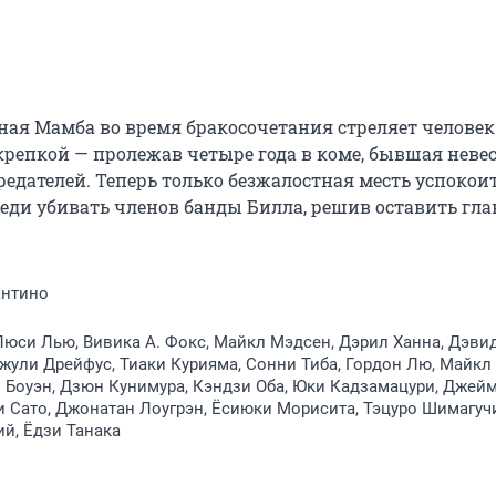
ая Мамба во время бракосочетания стреляет человек 
репкой — пролежав четыре года в коме, бывшая невес
едателей. Теперь только безжалостная месть успокоит
еди убивать членов банды Билла, решив оставить глав
антино
Люси Лью, Вивика А. Фокс, Майкл Мэдсен, Дэрил Ханна, Дэви
жули Дрейфус, Тиаки Курияма, Сонни Тиба, Гордон Лю, Майкл
 Боуэн, Дзюн Кунимура, Кэндзи Оба, Юки Кадзамацури, Джей
и Сато, Джонатан Лоугрэн, Ёсиюки Морисита, Тэцуро Шимагуч
й, Ёдзи Танака