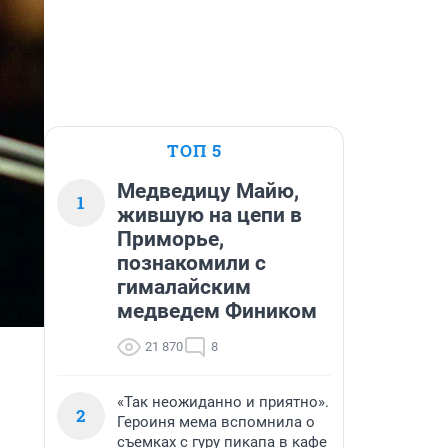
ТОП 5
Медведицу Майю,
1
жившую на цепи в
Приморье,
познакомили с
гималайским
медведем Фиником
21 870
8
«Так неожиданно и приятно».
2
Героиня мема вспомнила о
съемках с гуру пикапа в кафе