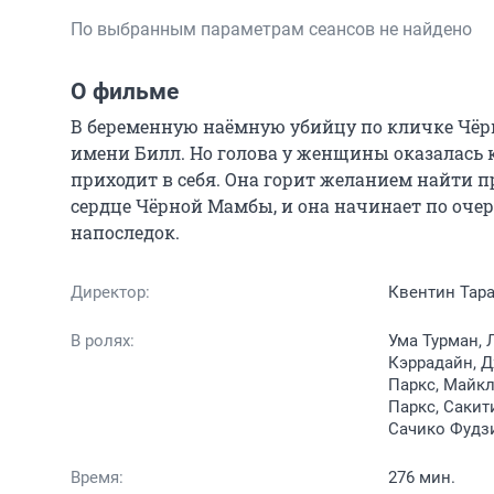
По выбранным параметрам сеансов не найдено
О фильме
В беременную наёмную убийцу по кличке Чёрн
имени Билл. Но голова у женщины оказалась к
приходит в себя. Она горит желанием найти пр
сердце Чёрной Мамбы, и она начинает по очер
напоследок.
Директор:
Квентин Тар
В ролях:
Ума Турман, 
Кэррадайн, Д
Паркс, Майкл
Паркс, Сакит
Сачико Фудзи
Время:
276 мин.