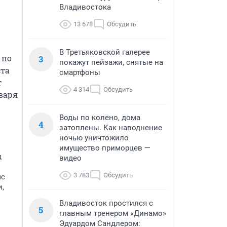
Владивостока
13 678
Обсудить
В Третьяковской галерее
по 
3
покажут пейзажи, снятые на
та 
смартфоны
 
4 314
Обсудить
аря 
Воды по колено, дома
4
затоплены. Как наводнение
ночью уничтожило
имущество приморцев —
д
видео
3 783
Обсудить
мс
и,
Владивосток простился с
5
главным тренером «Динамо»
Эдуардом Сандлером: