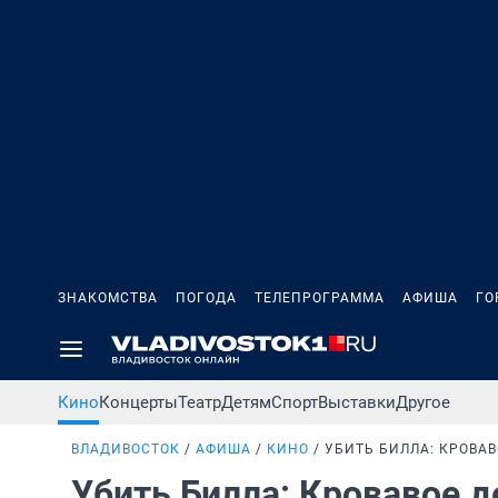
ЗНАКОМСТВА
ПОГОДА
ТЕЛЕПРОГРАММА
АФИША
ГО
Кино
Концерты
Театр
Детям
Спорт
Выставки
Другое
ВЛАДИВОСТОК
АФИША
КИНО
УБИТЬ БИЛЛА: КРОВА
Убить Билла: Кровавое 