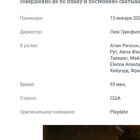
совершенно не по плану и постепенно скатыва
Премьера:
13 января 20
Директор:
Люк Гринфи
В ролях:
Алан Ричсон,
Рут, Айла Фи
Таверас, Май
Elenna Anast
Хейуорд, Фран
Время:
93 мин.
Страна:
США
Оригинальное название:
Playdate