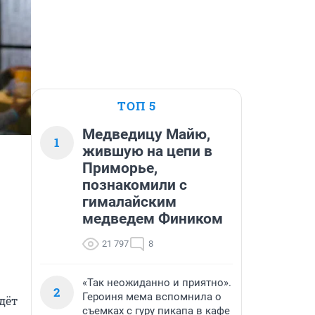
ТОП 5
Медведицу Майю,
1
жившую на цепи в
Приморье,
познакомили с
гималайским
медведем Фиником
21 797
8
«Так неожиданно и приятно».
2
Героиня мема вспомнила о
ёт 
съемках с гуру пикапа в кафе