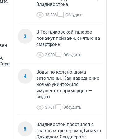
ми.
Владивостока
13 338
Обсудить
В Третьяковской галерее
3
покажут пейзажи, снятые на
смартфоны
вен
3 930
Обсудить
и,
 Сара
Воды по колено, дома
4
затоплены. Как наводнение
ночью уничтожило
имущество приморцев —
видео
3 761
Обсудить
Владивосток простился с
5
главным тренером «Динамо»
Эдуардом Сандлером: