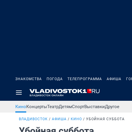
ЗНАКОМСТВА
ПОГОДА
ТЕЛЕПРОГРАММА
АФИША
ГО
Кино
Концерты
Театр
Детям
Спорт
Выставки
Другое
ВЛАДИВОСТОК
АФИША
КИНО
УБОЙНАЯ СУББОТА
Убойная суббота