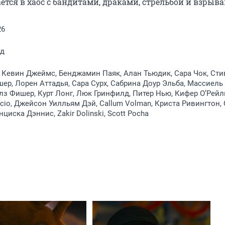
ется в хаос с бандитами, драками, стрельбой и взрыва
26
лд
 Кевин Джеймс, Бенджамин Паяк, Алан Тьюдик, Сара Чок, Сти
шер, Лорен Аттадья, Сара Сурх, Сабрина Доур Эльба, Массиель
лз Фишер, Курт Лонг, Люк Гринфилд, Питер Нью, Кифер О’Рейл
acio, Джейсон Уилльям Дэй, Callum Volman, Криста Ривингтон,
циска Дэннис, Zakir Dolinski, Scott Pocha