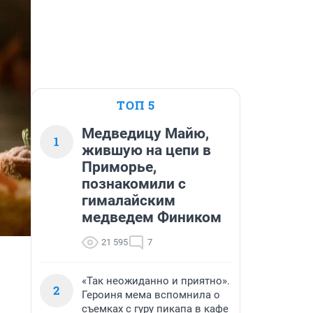
ТОП 5
Медведицу Майю,
1
жившую на цепи в
Приморье,
познакомили с
гималайским
медведем Фиником
21 595
7
«Так неожиданно и приятно».
2
Героиня мема вспомнила о
съемках с гуру пикапа в кафе