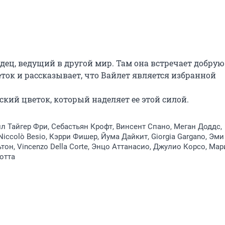
одец, ведущий в другой мир. Там она встречает добрую 
ток и рассказывает, что Вайлет является избранной 
кий цветок, который наделяет ее этой силой.
лл Тайгер Фри, Себастьян Крофт, Винсент Спано, Меган Доддс,
Niccolò Besio, Кэрри Фишер, Йума Дайкит, Giorgia Gargano, Эми
тон, Vincenzo Della Corte, Энцо Аттанасио, Джулио Корсо, Мар
отта