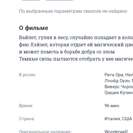
По выбранным параметрам сеансов не найдено
О фильме
Вайлет, гуляя в лесу, случайно попадает в кол
фею Хэйзел, которая отдает ей магический цве
и может помочь в борьбе добра со злом.

Темные силы пытаются отобрать у нее магичес
В ролях:
Рита Ора, Не
Ллойд Оуэн, 
Виверс Чорль
Грация Кучин
Время:
96 мин.
Страна:
Италия, США
Оригинальное название:
Wonderwell