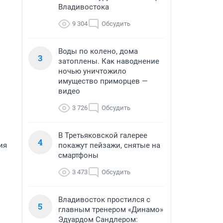
Владивостока
9 304
Обсудить
Воды по колено, дома
3
затоплены. Как наводнение
ночью уничтожило
имущество приморцев —
видео
3 726
Обсудить
В Третьяковской галерее
4
ия
покажут пейзажи, снятые на
смартфоны
3 473
Обсудить
Владивосток простился с
5
главным тренером «Динамо»
Эдуардом Сандлером: