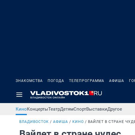
ЗНАКОМСТВА
ПОГОДА
ТЕЛЕПРОГРАММА
АФИША
ГО
Кино
Концерты
Театр
Детям
Спорт
Выставки
Другое
ВЛАДИВОСТОК
АФИША
КИНО
ВАЙЛЕТ В СТРАНЕ ЧУД
Вайлет в стране чудес