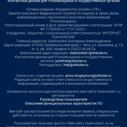
Контактные данные для Роскомнадзора и государственных органов
Сетевое издание «Владивосток онлайн» (18+)
Зарегистрировано Федеральной службой по надзору в сфере связи,
информационных технологий и массовых коммуникаций
(Роскомнадзор).
Регистрационный номер и дата принятия решения о регистрации: ЭЛ №
ФС 77-85603 от 17.07.2023 г.
Учредитель: Общество с ограниченной ответственностью "ИНТЕРНЕТ
ТЕХНОЛОГИИ"
Главный редактор: Шайтанова Екатерина Александровна
Адрес редакции: 672000, Забайкальский край, г. Чита, ул. Балябина, д. 13,
эт. 6, оф. 608, телефон 8 (3022) 40-08-24
Электронный адрес редакции:
vladivostok1@shkulev.ru
Контактные данные для Роскомнадзора и государственных
органов:
juristnsk@shkulev.ru
Техподдержка:
help@shkulev.ru
Связаться с отделом продаж:
anna.chugaynova@shkulev.ru
Редакция сайта не несет ответственности за достоверность
информации, содержащейся в рекламных объявлениях.
Особенности эксплуатации (использования) веб-сайта vladivostok1.ru
регулируются:
Руководством пользователя
Описанием функциональных характеристик ПО
Веб-сайт распространяется в виде интернет-сервиса, специальные
действия по установке на стороне пользователя не требуются
Пользователь получает доступ к Веб-сайту vladivostok1.ru на