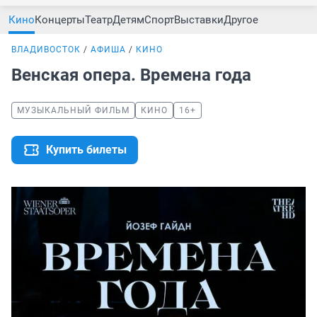
Кино
Концерты
Театр
Детям
Спорт
Выставки
Другое
ВЛАДИВОСТОК
АФИША
КИНО
Венская опера. Времена года
МУЗЫКАЛЬНЫЙ ФИЛЬМ
КИНО
16+
Купить билеты