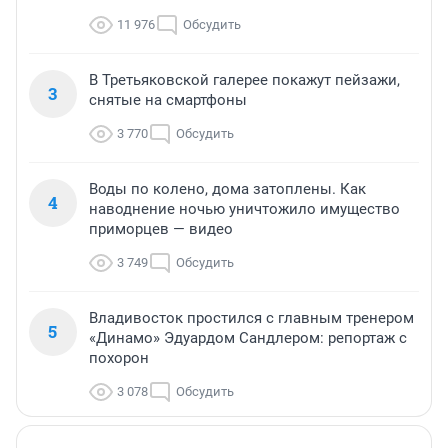
11 976
Обсудить
В Третьяковской галерее покажут пейзажи,
3
снятые на смартфоны
3 770
Обсудить
Воды по колено, дома затоплены. Как
4
наводнение ночью уничтожило имущество
приморцев — видео
3 749
Обсудить
Владивосток простился с главным тренером
5
«Динамо» Эдуардом Сандлером: репортаж с
похорон
3 078
Обсудить