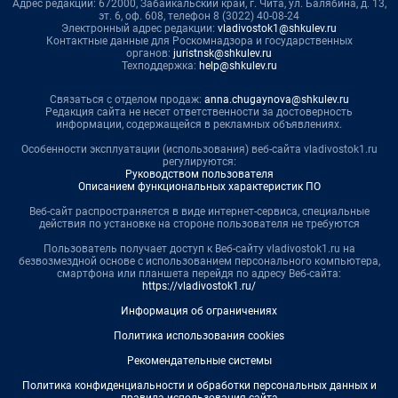
Адрес редакции: 672000, Забайкальский край, г. Чита, ул. Балябина, д. 13,
эт. 6, оф. 608, телефон 8 (3022) 40-08-24
Электронный адрес редакции:
vladivostok1@shkulev.ru
Контактные данные для Роскомнадзора и государственных
органов:
juristnsk@shkulev.ru
Техподдержка:
help@shkulev.ru
Связаться с отделом продаж:
anna.chugaynova@shkulev.ru
Редакция сайта не несет ответственности за достоверность
информации, содержащейся в рекламных объявлениях.
Особенности эксплуатации (использования) веб-сайта vladivostok1.ru
регулируются:
Руководством пользователя
Описанием функциональных характеристик ПО
Веб-сайт распространяется в виде интернет-сервиса, специальные
действия по установке на стороне пользователя не требуются
Пользователь получает доступ к Веб-сайту vladivostok1.ru на
безвозмездной основе с использованием персонального компьютера,
смартфона или планшета перейдя по адресу Веб-сайта:
https://vladivostok1.ru/
Информация об ограничениях
Политика использования cookies
Рекомендательные системы
Политика конфиденциальности и обработки персональных данных и