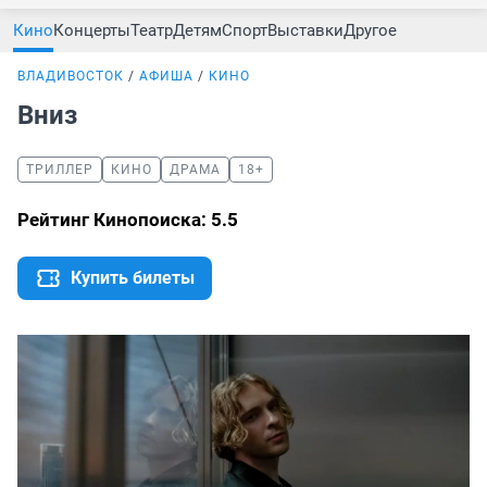
Кино
Концерты
Театр
Детям
Спорт
Выставки
Другое
ВЛАДИВОСТОК
АФИША
КИНО
Вниз
ТРИЛЛЕР
КИНО
ДРАМА
18+
Рейтинг Кинопоиска: 5.5
Купить билеты