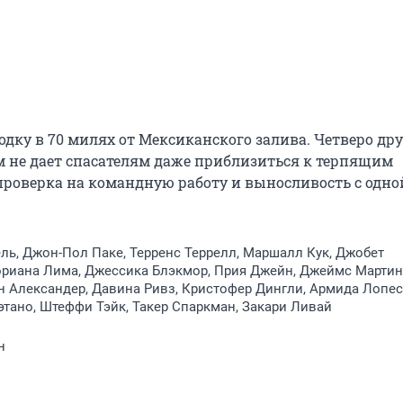
ку в 70 милях от Мексиканского залива. Четверо дру
 не дает спасателям даже приблизиться к терпящим 
роверка на командную работу и выносливость с одной
ь, Джон-Пол Паке, Терренс Террелл, Маршалл Кук, Джобет
ориана Лима, Джессика Блэкмор, Прия Джейн, Джеймс Мартин
 Александер, Давина Ривз, Кристофер Дингли, Армида Лопес
этано, Штеффи Тэйк, Такер Спаркман, Закари Ливай
н