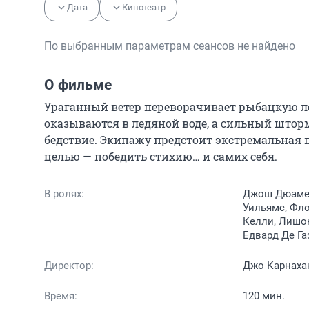
Дата
Кинотеатр
По выбранным параметрам сеансов не найдено
О фильме
Ураганный ветер переворачивает рыбацкую лод
оказываются в ледяной воде, а сильный шторм
бедствие. Экипажу предстоит экстремальная п
целью — победить стихию… и самих себя.
В ролях:
Джош Дюамел
Уильямс, Фл
Келли, Лишон
Едвард Де Га
Директор:
Джо Карнаха
Время:
120 мин.