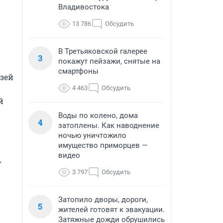
Владивостока
13 786
Обсудить
В Третьяковской галерее
3
покажут пейзажи, снятые на
смартфоны
зей 
4 463
Обсудить
 
Воды по колено, дома
4
затоплены. Как наводнение
ночью уничтожило
имущество приморцев —
видео
,
3 797
Обсудить
Затопило дворы, дороги,
5
жителей готовят к эвакуации.
Затяжные дожди обрушились