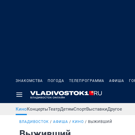
ЗНАКОМСТВА
ПОГОДА
ТЕЛЕПРОГРАММА
АФИША
ГО
Кино
Концерты
Театр
Детям
Спорт
Выставки
Другое
ВЛАДИВОСТОК
АФИША
КИНО
ВЫЖИВШИЙ
Выживший