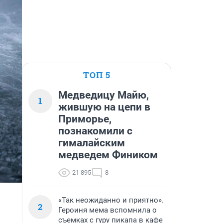
ТОП 5
Медведицу Майю,
1
жившую на цепи в
Приморье,
познакомили с
гималайским
медведем Фиником
21 895
8
«Так неожиданно и приятно».
2
Героиня мема вспомнила о
съемках с гуру пикапа в кафе