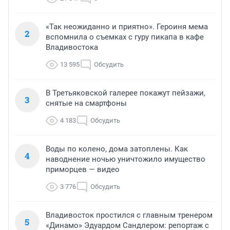
«Так неожиданно и приятно». Героиня мема
2
вспомнила о съемках с гуру пикапа в кафе
Владивостока
13 595
Обсудить
В Третьяковской галерее покажут пейзажи,
3
снятые на смартфоны
4 183
Обсудить
Воды по колено, дома затоплены. Как
4
наводнение ночью уничтожило имущество
приморцев — видео
3 776
Обсудить
Владивосток простился с главным тренером
5
«Динамо» Эдуардом Сандлером: репортаж с