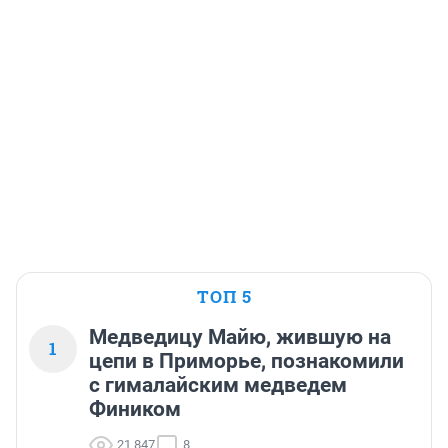
ТОП 5
Медведицу Майю, жившую на
1
цепи в Приморье, познакомили
с гималайским медведем
Фиником
21 847
8