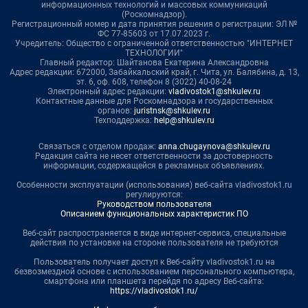
информационных технологий и массовых коммуникаций
(Роскомнадзор).
Регистрационный номер и дата принятия решения о регистрации: ЭЛ №
ФС 77-85603 от 17.07.2023 г.
Учредитель: Общество с ограниченной ответственностью "ИНТЕРНЕТ
ТЕХНОЛОГИИ"
Главный редактор: Шайтанова Екатерина Александровна
Адрес редакции: 672000, Забайкальский край, г. Чита, ул. Балябина, д. 13,
эт. 6, оф. 608, телефон 8 (3022) 40-08-24
Электронный адрес редакции:
vladivostok1@shkulev.ru
Контактные данные для Роскомнадзора и государственных
органов:
juristnsk@shkulev.ru
Техподдержка:
help@shkulev.ru
Связаться с отделом продаж:
anna.chugaynova@shkulev.ru
Редакция сайта не несет ответственности за достоверность
информации, содержащейся в рекламных объявлениях.
Особенности эксплуатации (использования) веб-сайта vladivostok1.ru
регулируются:
Руководством пользователя
Описанием функциональных характеристик ПО
Веб-сайт распространяется в виде интернет-сервиса, специальные
действия по установке на стороне пользователя не требуются
Пользователь получает доступ к Веб-сайту vladivostok1.ru на
безвозмездной основе с использованием персонального компьютера,
смартфона или планшета перейдя по адресу Веб-сайта:
https://vladivostok1.ru/