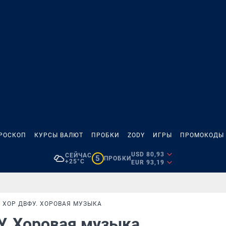
РОСКОП
КУРСЫ ВАЛЮТ
ПРОБКИ
ZODY
ИГРЫ
ПРОМОКОДЫ
USD 80,93
СЕЙЧАС
5
ПРОБКИ
+25°C
EUR 93,19
ХОР ДВФУ. ХОРОВАЯ МУЗЫКА
У. Хоровая музыка