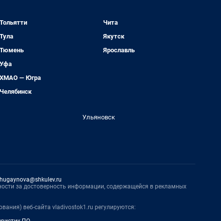
Тольятти
Чита
Тула
Якутск
Тюмень
Ярославль
Уфа
ХМАО — Югра
Челябинск
Ульяновск
hugaynova@shkulev.ru
нности за достоверность информации, содержащейся в рекламных
вания) веб-сайта vladivostok1.ru регулируются: