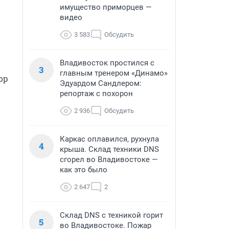
имущество приморцев —
видео
3 583
Обсудить
Владивосток простился с
3
главным тренером «Динамо»
р 
Эдуардом Сандлером:
репортаж с похорон
2 936
Обсудить
Каркас оплавился, рухнула
4
крыша. Склад техники DNS
сгорел во Владивостоке —
как это было
2 647
2
Склад DNS с техникой горит
5
во Владивостоке. Пожар