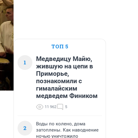
ТОП 5
Медведицу Майю,
1
жившую на цепи в
Приморье,
познакомили с
гималайским
медведем Фиником
11 962
5
Воды по колено, дома
2
затоплены. Как наводнение
ночью уничтожило