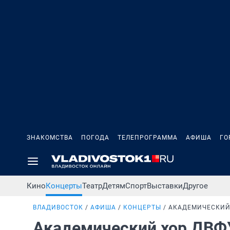
ЗНАКОМСТВА
ПОГОДА
ТЕЛЕПРОГРАММА
АФИША
ГО
Кино
Концерты
Театр
Детям
Спорт
Выставки
Другое
ВЛАДИВОСТОК
АФИША
КОНЦЕРТЫ
АКАДЕМИЧЕСКИЙ 
Академический хор ДВФ