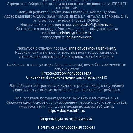
Учредитель: Общество с ограниченной ответственностью "ИНТЕРНЕТ
ТЕХНОЛОГИИ"
Главный редактор: Шайтанова Екатерина Александровна
Адрес редакции: 672000, Забайкальский край, г. Чита, ул. Балябина, д. 13,
эт. 6, оф. 608, телефон 8 (3022) 40-08-24
Электронный адрес редакции:
vladivostok1@shkulev.ru
Контактные данные для Роскомнадзора и государственных
органов:
juristnsk@shkulev.ru
Техподдержка:
help@shkulev.ru
Связаться с отделом продаж:
anna.chugaynova@shkulev.ru
Редакция сайта не несет ответственности за достоверность
информации, содержащейся в рекламных объявлениях.
Особенности эксплуатации (использования) веб-сайта vladivostok1.ru
регулируются:
Руководством пользователя
Описанием функциональных характеристик ПО
Веб-сайт распространяется в виде интернет-сервиса, специальные
действия по установке на стороне пользователя не требуются
Пользователь получает доступ к Веб-сайту vladivostok1.ru на
безвозмездной основе с использованием персонального компьютера,
смартфона или планшета перейдя по адресу Веб-сайта:
https://vladivostok1.ru/
Информация об ограничениях
Политика использования cookies