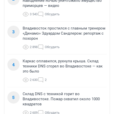
наводнение ночью уничтожило имущество
приморцев — видео
3 543
Обсудить
Владивосток простился с главным тренером
3
«Динамо» Эдуардом Сандлером: репортаж с
похорон
2 898
Обсудить
Каркас оплавился, рухнула крыша. Склад
4
техники DNS сгорел во Владивостоке — как
это было
2 630
2
Склад DNS с техникой горит во
5
Владивостоке. Пожар охватил около 1000
квадратов
2 609
Обсудить