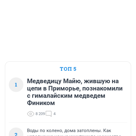
ТОП 5
Медведицу Майю, жившую на
1
цепи в Приморье, познакомили
с гималайским медведем
Фиником
8 209
4
Воды по колено, дома затоплены. Как
2