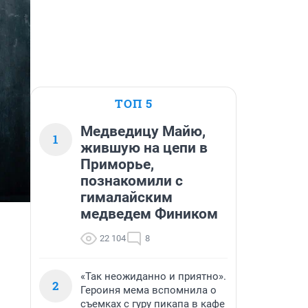
ТОП 5
Медведицу Майю,
1
жившую на цепи в
Приморье,
познакомили с
гималайским
медведем Фиником
22 104
8
«Так неожиданно и приятно».
2
Героиня мема вспомнила о
съемках с гуру пикапа в кафе