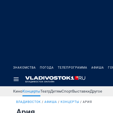
ЗНАКОМСТВА
ПОГОДА
ТЕЛЕПРОГРАММА
АФИША
ГО
Кино
Концерты
Театр
Детям
Спорт
Выставки
Другое
ВЛАДИВОСТОК
АФИША
КОНЦЕРТЫ
АРИЯ
Ария