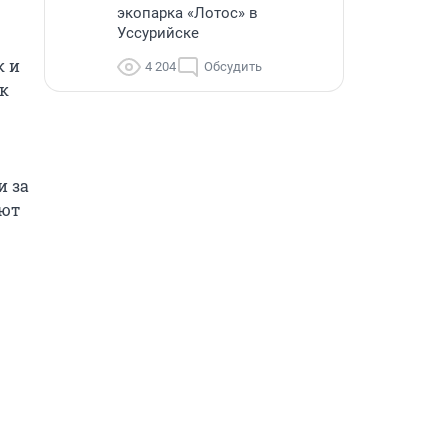
экопарка «Лотос» в
Уссурийске
 и 
4 204
Обсудить
к 
 за 
ют 