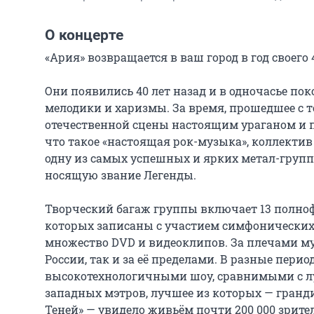
О концерте
«Ария» возвращается в ваш город в год своего 4
Они появились 40 лет назад и в одночасье по
мелодики и харизмы. За время, прошедшее с т
отечественной сцены настоящим ураганом и п
что такое «настоящая рок-музыка», коллектив
одну из самых успешных и ярких метал-групп в
носящую звание Легенды.

Творческий багаж группы включает 13 полнофо
которых записаны с участием симфонических о
множество DVD и видеоклипов. За плечами м
России, так и за её пределами. В разные пери
высокотехнологичными шоу, сравнимыми с л
западных мэтров, лучшее из которых — гранди
Теней» — увидело живьём почти 200 000 зрител