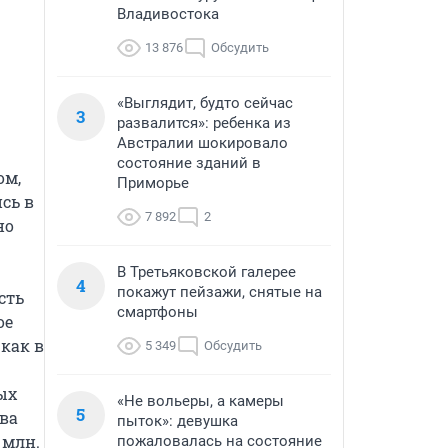
Владивостока
13 876
Обсудить
«Выглядит, будто сейчас
3
развалится»: ребенка из
Австралии шокировало
состояние зданий в
м, 
Приморье
ь в 
7 892
2
о 
В Третьяковской галерее
4
покажут пейзажи, снятые на
ть 
смартфоны
е 
ак в 
5 349
Обсудить
х 
«Не вольеры, а камеры
5
ва 
пыток»: девушка
млн. 
пожаловалась на состояние