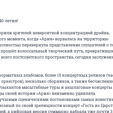
0-летия!

корили зрителей невероятной концентрацией драйва, 
ого момента, когда «Ария» ворвалась на территорию 
олностью перевернула представление слушателей о то
 прошёл колоссальный творческий путь, превратившис
сего постсоветского пространства, сегодня заслуженн
рматных альбомов, более 10 концертных релизов (час
ркестров), несколько сборников, а также бесчисленно
узыкантов масштабные туры и аншлаговые концерты к
оды своей истории «Ария» неизменно удивляла 
учшими сценическими постановками самых известны
озный по своей зрелищности концерт «Гость из Царст
ей, а цифровая версия суммарно набрала уже почти 3 