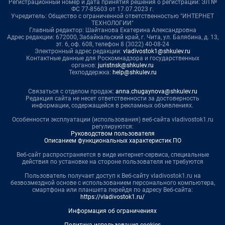
Регистрационный номер и дата принятия решения о регистрации: ЭЛ №
ФС 77-85603 от 17.07.2023 г.
Учредитель: Общество с ограниченной ответственностью "ИНТЕРНЕТ
ТЕХНОЛОГИИ"
Главный редактор: Шайтанова Екатерина Александровна
Адрес редакции: 672000, Забайкальский край, г. Чита, ул. Балябина, д. 13,
эт. 6, оф. 608, телефон 8 (3022) 40-08-24
Электронный адрес редакции:
vladivostok1@shkulev.ru
Контактные данные для Роскомнадзора и государственных
органов:
juristnsk@shkulev.ru
Техподдержка:
help@shkulev.ru
Связаться с отделом продаж:
anna.chugaynova@shkulev.ru
Редакция сайта не несет ответственности за достоверность
информации, содержащейся в рекламных объявлениях.
Особенности эксплуатации (использования) веб-сайта vladivostok1.ru
регулируются:
Руководством пользователя
Описанием функциональных характеристик ПО
Веб-сайт распространяется в виде интернет-сервиса, специальные
действия по установке на стороне пользователя не требуются
Пользователь получает доступ к Веб-сайту vladivostok1.ru на
безвозмездной основе с использованием персонального компьютера,
смартфона или планшета перейдя по адресу Веб-сайта:
https://vladivostok1.ru/
Информация об ограничениях