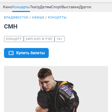
Кино
Концерты
Театр
Детям
Спорт
Выставки
Другое
ВЛАДИВОСТОК
АФИША
КОНЦЕРТЫ
CMH
КОНЦЕРТ
ХИП-ХОП И РЭП
16+
Купить билеты