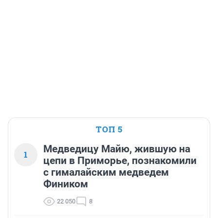
ТОП 5
Медведицу Майю, жившую на
1
цепи в Приморье, познакомили
с гималайским медведем
Фиником
22 050
8