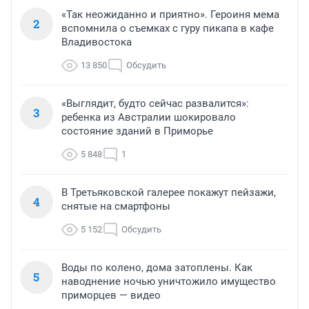
«Так неожиданно и приятно». Героиня мема
2
вспомнила о съемках с гуру пикапа в кафе
Владивостока
13 850
Обсудить
«Выглядит, будто сейчас развалится»:
3
ребенка из Австралии шокировало
состояние зданий в Приморье
5 848
1
В Третьяковской галерее покажут пейзажи,
4
снятые на смартфоны
5 152
Обсудить
Воды по колено, дома затоплены. Как
5
наводнение ночью уничтожило имущество
приморцев — видео