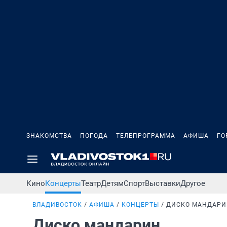
ЗНАКОМСТВА
ПОГОДА
ТЕЛЕПРОГРАММА
АФИША
ГО
Кино
Концерты
Театр
Детям
Спорт
Выставки
Другое
ВЛАДИВОСТОК
АФИША
КОНЦЕРТЫ
ДИСКО МАНДАРИ
Диско мандарин