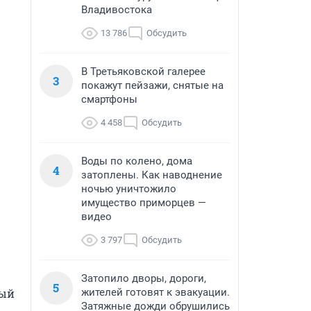
Владивостока
13 786
Обсудить
В Третьяковской галерее
3
покажут пейзажи, снятые на
смартфоны
4 458
Обсудить
Воды по колено, дома
4
затоплены. Как наводнение
ночью уничтожило
имущество приморцев —
видео
3 797
Обсудить
Затопило дворы, дороги,
5
ый 
жителей готовят к эвакуации.
Затяжные дожди обрушились