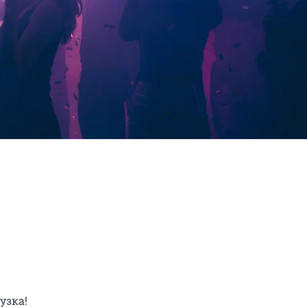
зка!
