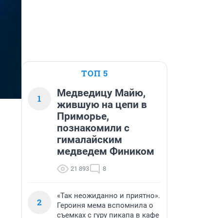
ТОП 5
Медведицу Майю,
1
жившую на цепи в
Приморье,
познакомили с
гималайским
медведем Фиником
21 893
8
«Так неожиданно и приятно».
2
Героиня мема вспомнила о
съемках с гуру пикапа в кафе