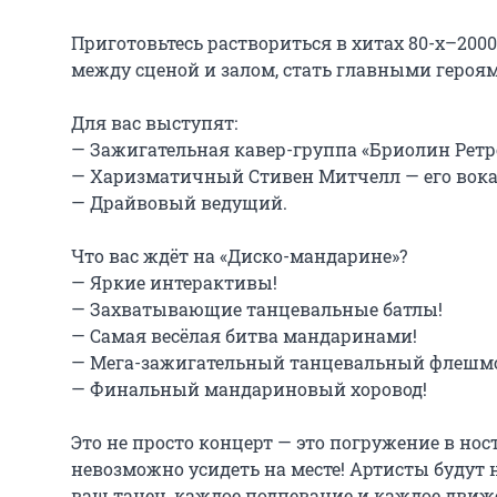
Приготовьтесь раствориться в хитах 80-х–2000
между сценой и залом, стать главными героям
Для вас выступят:

— Зажигательная кавер-группа «Бриолин Ретр
— Харизматичный Стивен Митчелл — его вокал 
— Драйвовый ведущий.

Что вас ждёт на «Диско-мандарине»?

— Яркие интерактивы!

— Захватывающие танцевальные батлы!

— Самая весёлая битва мандаринами!

— Мега-зажигательный танцевальный флешмоб
— Финальный мандариновый хоровод!

Это не просто концерт — это погружение в но
невозможно усидеть на месте! Артисты будут н
ваш танец, каждое подпевание и каждое движе